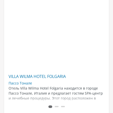
VILLA WILMA HOTEL FOLGARIA
VI
Пассо Тонале
Ри
е
Отель Villa Wilma Hotel Folgaria находится в городе
Ти
Пассо Тонале, Италия и предлагает гостям SPA-центр
пр
и лечебные процедуры. Этот город расположен в
во
Альпах, в регионе Трентино-Альто-Адидже.
вк
Окружающие горы создают потрясающие...
от