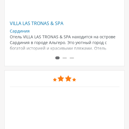
VILLA LAS TRONAS & SPA
J.
Сардиния
Ри
Отель VILLA LAS TRONAS & SPA находится на острове
От
ый
Сардиния в городе Альгеро. Это уютный город с
це
ое
богатой историей и красивыми пляжами. Отель
Тр
предлагает комфортабельное размещение в номерах
вы
различных категорий,...
ре