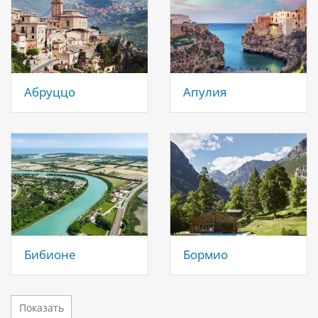
Абруццо
Апулия
Бибионе
Бормио