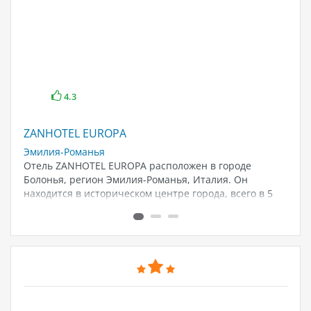
4.3
NDARI CLUB HOTEL)
ZANHOTEL EUROPA
VO
Эмилия-Романья
Са
Отель ZANHOTEL EUROPA расположен в городе
VO
т
Болонья, регион Эмилия-Романья, Италия. Он
Са
находится в историческом центре города, всего в 5
От
у
минутах ходьбы от площади Пьяцца Маджоре и
и 
башни Азинелли. Отель имеет...
ог