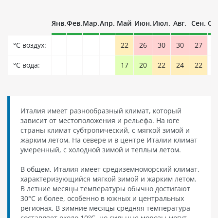
Янв.
Фев.
Мар.
Апр.
Май
Июн.
Июл.
Авг.
Сен.
Ок
°С воздух:
22
26
30
30
27
°С вода:
17
20
22
24
22
Италия имеет разнообразный климат, который
зависит от местоположения и рельефа. На юге
страны климат субтропический, с мягкой зимой и
жарким летом. На севере и в центре Италии климат
умеренный, с холодной зимой и теплым летом.
В общем, Италия имеет средиземноморский климат,
характеризующийся мягкой зимой и жарким летом.
В летние месяцы температуры обычно достигают
30°C и более, особенно в южных и центральных
регионах. В зимние месяцы средняя температура
составляет около 10°C, но сильные морозы могут