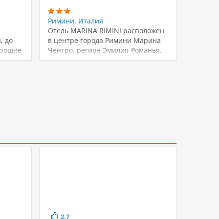
Римини
,
Италия
Римин
Отель MARINA RIMINI расположен
Отель 
, до
в центре города Римини Марина
Италии,
орошие
Чентро, регион Эмилия-Романья,
районе
ные…
Италия. Отель предлагает…
находи
2.7
4