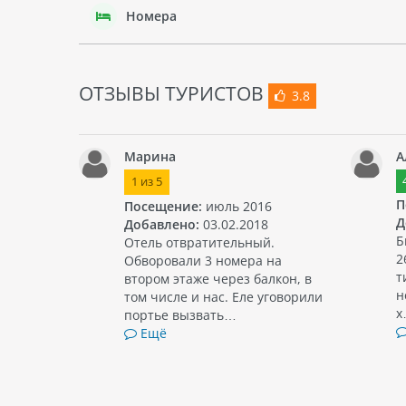
Номера
ОТЗЫВЫ ТУРИСТОВ
3.8
Марина
А
1
из
5
П
Посещение:
июль 2016
Д
Добавлено:
03.02.2018
Б
Отель отвратительный.
2
Обворовали 3 номера на
т
втором этаже через балкон, в
н
том числе и нас. Еле уговорили
х
портье вызвать…
Ещё