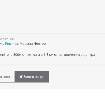
оложение
ия
,
Римини
, Марина Чентро
ntro, в 300м от пляжа и в 1,5 км от исторического центра
ск цен
Заявка на тур