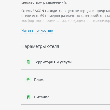
множеством развлечений.
Отель SAXON находится в центре города и предста
отеле есть 69 номеров различных категорий: от ст
комфортного проживания: кондиционер, телевизор,
Отель SAXON предлагает своим гостям множество 
Читать полностью
кухней, бассейн на крыше здания с видом на море,
округе или прокатиться на лодке.
Параметры отеля
Вокруг отеля SAXON расположено множество досто
центры. Район Марина Чентро является одним из 
прекрасным видом на море и прогуляться по узким
Территория и услуги
В целом, отель SAXON - это отличное место для от
незабываемый отпуск.
Пляж
Питание