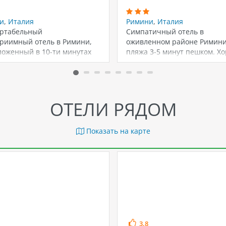
и
,
Италия
Римини
,
Италия
ртабельный
Симпатичный отель в
приимный отель в Римини,
оживленном районе Римини
ложенный в 10-ти минутах
пляжа 3-5 минут пешком. Х
ы от пляжа и старинных
условия размещения, удоб
примечательностей,…
ОТЕЛИ РЯДОМ
Показать на карте
3.8