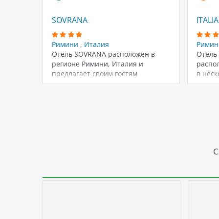
SOVRANA
ITALIA
Римини
,
Италия
Рими
Отель SOVRANA расположен в
Отель
регионе Римини, Италия и
распо
предлагает своим гостям
в неск
комфортное проживание в
Номер
городской…
С