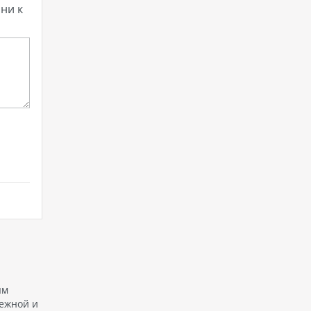
ни к
ым
режной и