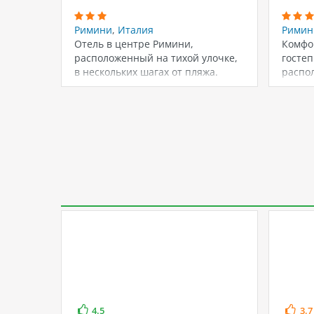
Римини
,
Италия
Римин
Отель в центре Римини,
Комфо
расположенный на тихой улочке,
госте
в нескольких шагах от пляжа.
распо
Номера аккуратно…
ходьб
досто
4.5
3.7