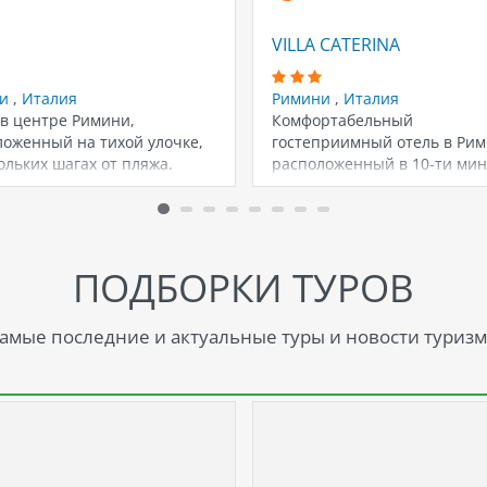
VILLA CATERINA
ни
,
Италия
Римини
,
Италия
 в центре Римини,
Комфортабельный
ложенный на тихой улочке,
гостеприимный отель в Рим
ольких шагах от пляжа.
расположенный в 10-ти мин
а аккуратно…
ходьбы от пляжа и старинн
достопримечательностей,…
ПОДБОРКИ ТУРОВ
амые последние и актуальные туры и новости туризм