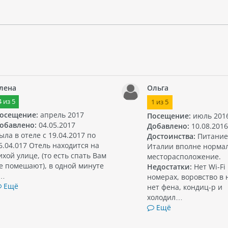
лена
Ольга
4
из
5
1
из
5
осещение:
апрель 2017
Посещение:
июль 201
обавлено:
04.05.2017
Добавлено:
10.08.2016
ыла в отеле с 19.04.2017 по
Достоинства:
Питание
6.04.017 Отель находится на
Италии вполне норма
ихой улице, (то есть спать Вам
месторасположение.
е помешают), в одной минуте
Недостатки:
Нет Wi-Fi 
…
номерах, воровство в 
Ещё
нет фена, кондиц-р и
холодил…
Ещё