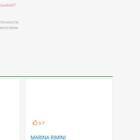
тзывам?
точности.
гентством.
3.7
3.7
MARINA RIMINI
NIAGA