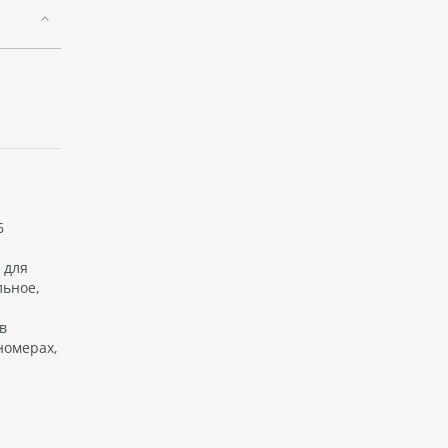
6
 для
льное,
в
номерах,