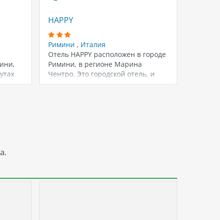
HAPPY
CIREN
Римини
,
Италия
Римин
Отель HAPPY расположен в городе
Симпат
ини,
Римини, в регионе Марина
оживле
утах
Чентро. Это городской отель, и
пляжа 
ых
его…
услови
а.