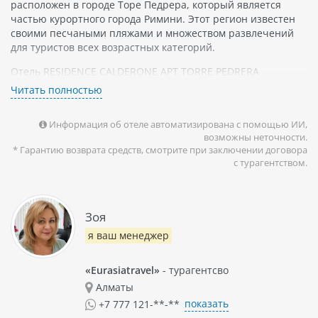
расположен в городе Торе Педрера, который является
частью курортного города Римини. Этот регион известен
своими песчаными пляжами и множеством развлечений
для туристов всех возрастных категорий.
Отель RESIDENCE CALDERONE APT TORRE PEDRERA
предоставляет своим гостям уютные апартаменты,
Читать полностью
оборудованные всем необходимым для комфортного
проживания. В номерах имеется кондиционер, телевизор,
Информация об отеле автоматизирована с помощью ИИ,
кухня с посудой и холодильником.
возможны неточности.
* Гарантию возврата средств, смотрите при заключении договора
В отеле есть бассейн на открытом воздухе, где можно
с турагентством.
освежиться в жаркий летний день. Кроме того, гости могут
воспользоваться услугами парковки и бесплатным Wi-Fi.
Зоя
я ваш менеджер
«Eurasiatravel»
- турагентсво
Алматы
показать
+7 777 121-**-**