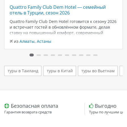
Quattro Family Club Dem Hotel — семейный
отель в Турции, сезон 2026
Quattro Family Club Dem Hotel готовится к сезону 2026
и встречает гостей в обновлённом формате, делая
ставку на повышенный комфорт, современный
дизайн и атмосферу спокойного семейного отдыха у
из
Алматы
,
Астаны
моря. Отель остаётся популярным выбором для тех,
кто ищет семейный отель в…
туры в Таиланд
туры в Китай
туры во Вьетнам
т
Безопасная оплата
Выгодно
Гарантия возврата средств
Туры по лучшим цен