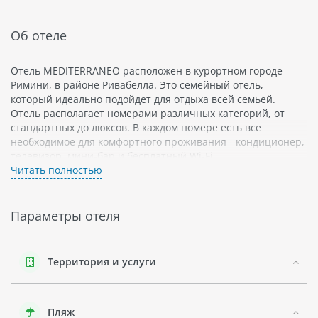
Об отеле
Отель MEDITERRANEO расположен в курортном городе
Римини, в районе Ривабелла. Это семейный отель,
который идеально подойдет для отдыха всей семьей.
Отель располагает номерами различных категорий, от
стандартных до люксов. В каждом номере есть все
необходимое для комфортного проживания - кондиционер,
телевизор, мини-бар и бесплатный Wi-Fi.
Читать полностью
Отель MEDITERRANEO находится в непосредственной
близости от пляжа, что делает его очень удобным для
любителей пляжного отдыха. Кроме того, рядом с отелем
Параметры отеля
находятся множество кафе, ресторанов и магазинов.
Регион Римини Ривабелла славится своими красивыми
пляжами и чистым морем. Здесь можно прекрасно
Территория и услуги
провести время как на пляже, так и занимаясь
различными видами спорта - в том числе серфингом и
виндсерфингом.
Пляж