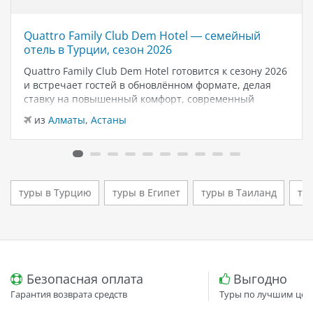
Quattro Family Club Dem Hotel — семейный
отель в Турции, сезон 2026
Quattro Family Club Dem Hotel готовится к сезону 2026
и встречает гостей в обновлённом формате, делая
ставку на повышенный комфорт, современный
дизайн и атмосферу спокойного семейного отдыха у
из
Алматы
,
Астаны
моря. Отель остаётся популярным выбором для тех,
кто ищет семейный отель в…
туры в Турцию
туры в Египет
туры в Таиланд
ту
Безопасная оплата
Выгодно
Гарантия возврата средств
Туры по лучшим цен