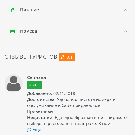
клиентов есть конференц-залы различной вместимости.
Питание
Ресторан отеля предлагает блюда местной и европейской
кухни. В баре можно насладиться коктейлем или другим
напитком в уютной атмосфере.
Номера
ОТЗЫВЫ ТУРИСТОВ
3.1
Світлана
4
из
5
Добавлено:
02.11.2018
Достоинства:
Удобство, чистота номера и
обслуживание в баре понравилось.
Приветливы…
Недостатки:
Еда однообразная и нет широкого
выбора в ресторане на завтраке. В номе…
Ещё