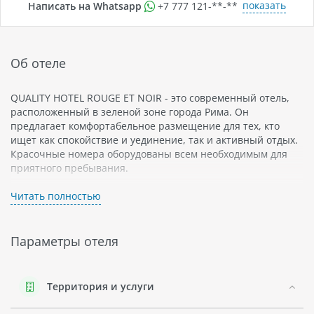
показать
Написать на Whatsapp
+7 777 121-**-**
Об отеле
QUALITY HOTEL ROUGE ET NOIR - это современный отель,
расположенный в зеленой зоне города Рима. Он
предлагает комфортабельное размещение для тех, кто
ищет как спокойствие и уединение, так и активный отдых.
Красочные номера оборудованы всем необходимым для
приятного пребывания.
Отель имеет удобное расположение - в пешей доступности
Читать полностью
находятся множество туристических
достопримечательностей - Парк Туллий, Вилла Боргезе,
Ватиканские музеи и многое другое. До центра Рима можно
Параметры отеля
добраться за 20 минут на общественном транспорте.
На территории отеля есть бассейн с подогревом воды и
большая зеленая зона для загара. Гости могут посетить
Территория и услуги
фитнес-центр или расслабиться в сауне после дня,
проведенного в городской суете. Для корпоративных