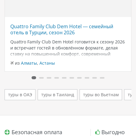
Quattro Family Club Dem Hotel — семейный
отель в Турции, сезон 2026
Quattro Family Club Dem Hotel готовится к сезону 2026
и встречает гостей в обновлённом формате, делая
ставку на повышенный комфорт, современный
дизайн и атмосферу спокойного семейного отдыха у
из
Алматы
,
Астаны
моря. Отель остаётся популярным выбором для тех,
кто ищет семейный отель в…
туры в ОАЭ
туры в Таиланд
туры во Вьетнам
тур
Безопасная оплата
Выгодно