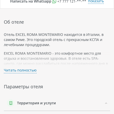
показать
Написать на Whatsapp
+7 777 121-**-**
Об отеле
Отель EXCEL ROMA MONTEMARIO находится в Италии, в
самом Риме. Это городской отель с прекрасным КСПА и
лечебными процедурами.
EXCEL ROMA MONTEMARIO - это комфортное место для
отдыха и восстановления здоровья. В отеле есть SPA-
центр, где можно расслабиться после напряженного дня в
городе. Также предлагается широкий выбор лечебных
Читать полностью
процедур.
Отель расположен не очень далеко от центра Рима,
Параметры отеля
поэтому гости могут насладиться красотами этого
замечательного города. Номера EXCEL ROMA MONTEMARIO
оформлены со вкусом и комфортно обставлены.
Территория и услуги
EXCEL ROMA MONTEMARIO - идеальное место для тех, кто
хочет сочетать активный досуг с лечением и