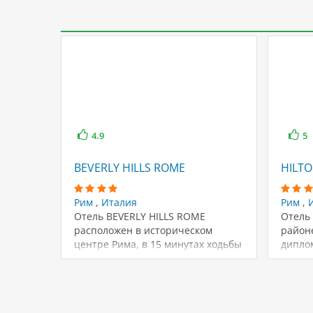
4.9
5
BEVERLY HILLS ROME
HILTO
Рим
,
Италия
Рим
,
Отель BEVERLY HILLS ROME
Отель
расположен в историческом
район
центре Рима, в 15 минутах ходьбы
дипло
от площади…
недал