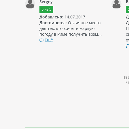
Sergey
B
5
из
5
Добавлено:
14.07.2017
Д
Достоинства:
Отличное место
Д
для тех, кто хочет в жаркую
П
погоду в Риме получить возм…
с
Ещё
о
*