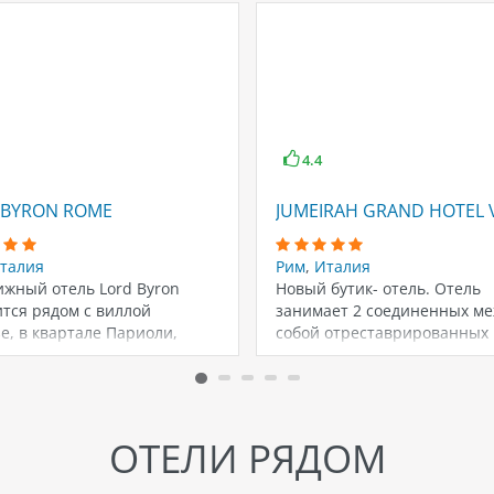
4.4
NDI PALACE)
 BYRON ROME
JUMEIRAH GRAND HOTEL 
талия
Рим
,
Италия
ижный отель Lord Byron
Новый бутик- отель. Отель
тся рядом с виллой
занимает 2 соединенных м
е, в квартале Париоли,
собой отреставрированных
ый считается одним…
старинных особняка XIX век
При…
ОТЕЛИ РЯДОМ