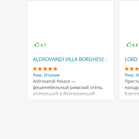
4.7
4.8
ALDROVANDI VILLA BORGHESE (EX. ALDROVA
LORD
Рим
,
Италия
Рим
,
И
Aldrovandi Palace —
Прест
фешенебельный римский отель,
находи
утопающий в благоухающей
Боргез
зелени частного парка и
котор
расположенный между…