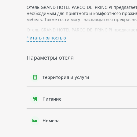
Отель GRAND HOTEL PARCO DEI PRINCIPI предлагае
необходимым для приятного и комфортного прожив
мебель. Также гости могут наслаждаться прекрасны
Отель GRAND HOTEL PARCO DEI PRINCIPI предлагае
традиционную итальянскую кухню или насладиться 
Читать полностью
теннисный корт.
GRAND HOTEL PARCO DEI PRINCIPI - это отличное 
Параметры отеля
церемонии в роскошном зале.
Территория и услуги
Питание
Номера