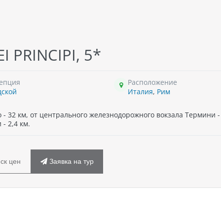
 PRINCIPI, 5*
епция
Расположение
дской
Италия
,
Рим
 32 км, от центрального железнодорожного вокзала Термини - 
- 2,4 км.
ск цен
Заявка на тур