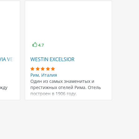
4.7
4.6
VIA VENETO
WESTIN EXCELSIOR
SPLEN
Рим
,
Италия
Рим
,
Ит
Один из самых знаменитых и
Пятизв
ежду
престижных отелей Рима. Отель
Royal 
построен в 1906 году.
царств
а.
Респектабельность, высочайшее…
уступа
уважа