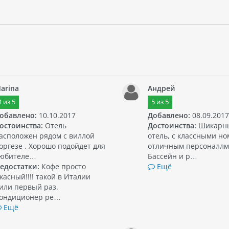
arina
Андрей
4
из
5
5
из
5
обавлено:
10.10.2017
Добавлено:
08.09.2017
остоинства:
Отель
Достоинства:
Шикарн
асположен рядом с виллой
отель, с классными н
оргезе . Хорошо подойдет для
отличным персоналлм
юбителе…
Бассейн и р…
едостатки:
Кофе просто
Ещё
жасный!!!! такой в Италии
или первый раз.
ондиционер ре…
Ещё