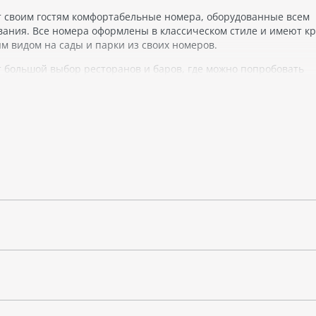
т своим гостям комфортабельные номера, оборудованные всем
ания. Все номера оформлены в классическом стиле и имеют к
м видом на сады и парки из своих номеров.
т большой выбор ресторанов и баров, где можно попробовать
коктейлем. Также в отеле есть спа-центр, бассейн, тренажерн
место для проведения деловых мероприятий или проведения сва