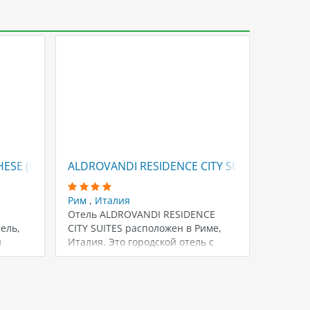
3.9
ESE (EX. ALDROVANDI PALACE)
ALDROVANDI RESIDENCE CITY SUITES
ALBAN
Рим
,
Италия
Рим
,
И
Отель ALDROVANDI RESIDENCE
Стильн
ель,
CITY SUITES расположен в Риме,
распол
й
Италия. Это городской отель с
районе 
удобным расположением…
минута