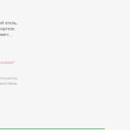
й отель,
Боргезе,
римеч…
тзывам?
точности.
гентством.