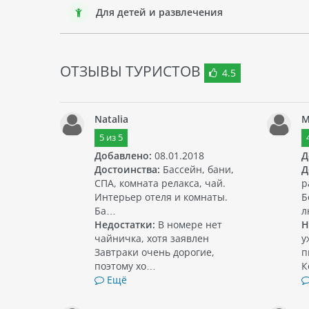
Для детей и развлечения
ОТЗЫВЫ ТУРИСТОВ
4.5
Natalia
M
5
из
5
Добавлено:
08.01.2018
Д
Достоинства:
Бассейн, бани,
Д
СПА, комната релакса, чай.
р
Интерьер отеля и комнаты.
Б
Ба…
л
Недостатки:
В номере нет
Н
чайничка, хотя заявлен
у
Завтраки очень дорогие,
п
поэтому хо…
К
Ещё