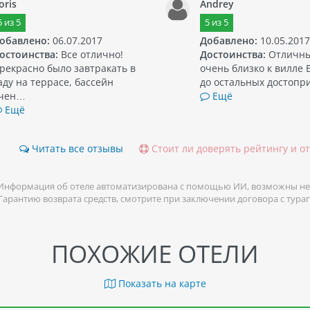
oris
Andrey
5
из
5
5
из
5
обавлено:
06.07.2017
Добавлено:
10.05.2017
остоинства:
Все отлично!
Достоинства:
Отличны
рекрасно было завтракать в
очень близко к вилле 
аду на террасе, бассейн
до остальных достоп
чен…
Ещё
Ещё
Читать все отзывы
Стоит ли доверять рейтингу и о
Информация об отеле автоматизирована с помощью ИИ, возможны не
 Гарантию возврата средств, смотрите при заключении договора с тура
ПОХОЖИЕ ОТЕЛИ
Показать на карте