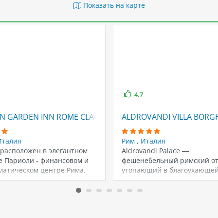
Показать на карте
4.7
N GARDEN INN ROME CLARIDGE (EX. CLARIDGE)
ALDROVANDI VILLA BORGH
Италия
Рим
,
Италия
 расположен в элегантном
Aldrovandi Palace —
е Париоли - финансовом и
фешенебельный римский от
матическом центре Рима,
утопающий в благоухающе
еко от Виллы…
зелени частного парка и
расположенный между…