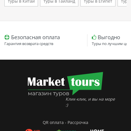
туры в Китай
туры в Таиланд
туры в Египет
туры
Безопасная оплата
Выгодно
Гарантия возврата средств
Туры по лучшим цен
Клик-клик, и вы на море
:)
QR оплата - Рассрочка