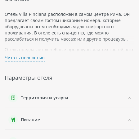
Отель Villa Pinciana расположен в самом центре Рима. Он
предлагает своим гостям шикарные номера, которые
оборудованы всем необходимым для комфортного
проживания. В отеле есть спа-центр, где можно
расслабиться и получить массаж или другие процедуры.
Отель предлагает лечебные процедуры для тех гостей, кто
нуждается в медицинской помощи. Это может быть как
Читать полностью
санаторное лечение, так и индивидуальный подход к
каждому клиенту.
Параметры отеля
В Villa Pinciana есть также возможность провести деловые
встречи и конференции. Для этого имеются
соответствующие помещения.
Территория и услуги
Отель расположен в городской зоне Рима, что позволяет
его гостям быстро добираться до всех
достопримечательностей столицы Италии.
Питание
Villa Pinciana - это отличный выбор для тех, кто хочет
провести свой отдых в Риме с комфортом и стилем.