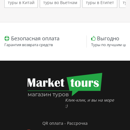
туры в Китай
туры во Вьетнам
туры в Египет
тур
Безопасная оплата
Выгодно
Гарантия возврата средств
Туры по лучшим цен
Клик-клик, и вы на море
:)
QR оплата - Рассрочка