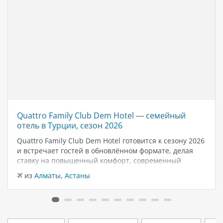
Quattro Family Club Dem Hotel — семейный
отель в Турции, сезон 2026
Quattro Family Club Dem Hotel готовится к сезону 2026
и встречает гостей в обновлённом формате, делая
ставку на повышенный комфорт, современный
дизайн и атмосферу спокойного семейного отдыха у
из
Алматы
,
Астаны
моря. Отель остаётся популярным выбором для тех,
кто ищет семейный отель в…