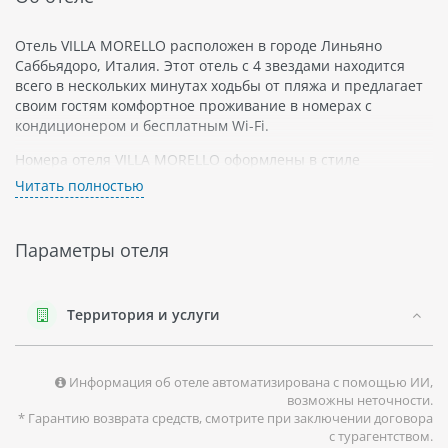
Отель VILLA MORELLO расположен в городе Линьяно
Саббьядоро, Италия. Этот отель с 4 звездами находится
всего в нескольких минутах ходьбы от пляжа и предлагает
своим гостям комфортное проживание в номерах с
кондиционером и бесплатным Wi-Fi.
Номера отеля VILLA MORELLO оформлены в стиле
классической итальянской мебели и оснащены
Читать полностью
телевизором со спутниковыми каналами, мини-баром и
сейфом. Гостям также предоставляются бесплатные
туалетно-косметические принадлежности.
Параметры отеля
Отель VILLA MORELLO имеет крытый бассейн, где можно
плавать круглый год, а также фитнес-центр и спа-салон для
расслабления после напряженного рабочего дня или
Территория и услуги
прогулки по городу. Отель также предоставляет услуги
прачечной и химчистки.
Информация об отеле автоматизирована с помощью ИИ,
Линьяно Саббьядоро - это прибрежный городок на
возможны неточности.
северном побережье Италии, знаменитый своим чистым
* Гарантию возврата средств, смотрите при заключении договора
пляжем и кристально чистой водой. Здесь можно
с турагентством.
попробовать традиционные морепродукты, а также