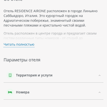
Отель RESIDENCE AIRONE расположен в городе Линьяно
Саббьядоро, Италия. Это курортный городок на
Адриатическом побережье, знаменитый своими
песчаными пляжами и кристально чистой водой.
Отель расположен в центре города и предлагает своим
гостям различные типы номеров - от студий до
апартаментов. В номерах есть кондиционер, телевизор,
Читать полностью
мини-кухня и собственная ванная комната. Некоторые
номера имеют балкон или террасу с видом на море.
Параметры отеля
В отеле есть ресторан-пиццерия, бар и открытый бассейн
для взрослых и детей. Также здесь есть зона для барбекю и
детская площадка.
Территория и услуги
Номера