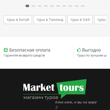
кто ищет семейный отель в…
туры в Китай
туры в Таиланд
туры в ОАЭ
туры в 
Безопасная оплата
Выгодно
Гарантия возврата средств
Туры по лучшим цен
Клик-клик, и вы на море
:)