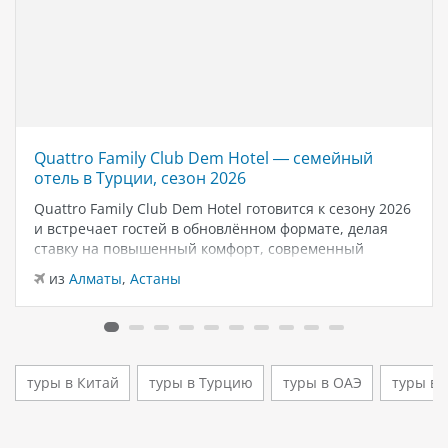
Quattro Family Club Dem Hotel — семейный
отель в Турции, сезон 2026
Quattro Family Club Dem Hotel готовится к сезону 2026
и встречает гостей в обновлённом формате, делая
ставку на повышенный комфорт, современный
дизайн и атмосферу спокойного семейного отдыха у
из
Алматы
,
Астаны
моря. Отель остаётся популярным выбором для тех,
кто ищет семейный отель в…
туры в Китай
туры в Турцию
туры в ОАЭ
туры в 