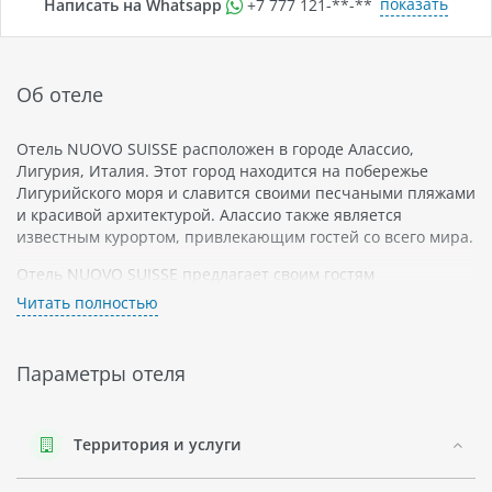
показать
Написать на Whatsapp
+7 777 121-**-**
Об отеле
Отель NUOVO SUISSE расположен в городе Алассио,
Лигурия, Италия. Этот город находится на побережье
Лигурийского моря и славится своими песчаными пляжами
и красивой архитектурой. Алассио также является
известным курортом, привлекающим гостей со всего мира.
Отель NUOVO SUISSE предлагает своим гостям
комфортабельные номера с кондиционером и
Читать полностью
современной мебелью. Все номера оборудованы
телевизором с плоским экраном, холодильником и
чайником. Гости могут наслаждаться бесплатным Wi-Fi в
Параметры отеля
любой точке отеля.
Отель NUOVO SUISSE расположен в центре Алассио, рядом
с магазинами, барами и ресторанами. Гости могут легко
Территория и услуги
добраться до пляжей и набережной города.