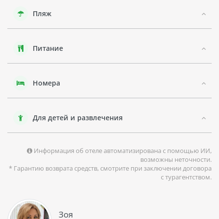
Лигурия - это один из самых красивых регионов Италии,
Пляж
который славится своей природой, культурными
достопримечательностями и прекрасными пляжами.
Алассио - один из самых популярных курортов Лигурии,
где гости могут наслаждаться кристально чистым морем,
Питание
солнцем и разнообразными развлечениями на пляже.
Кроме того, Алассио предлагает своим гостям множество
ресторанов и баров, где можно попробовать блюда
местной кухни и насладиться атмосферой этого
Номера
прекрасного курорта.
Для детей и развлечения
Информация об отеле автоматизирована с помощью ИИ,
возможны неточности.
* Гарантию возврата средств, смотрите при заключении договора
с турагентством.
Зоя