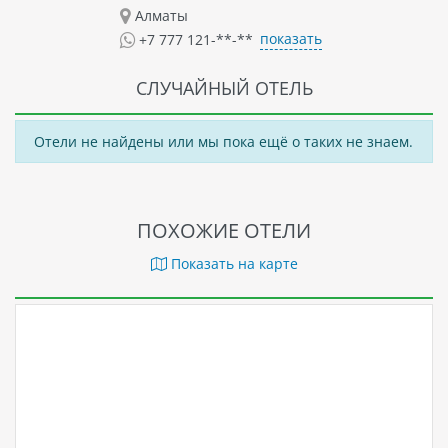
Алматы
Флоренции, а собор Санта-Мария-дель-Фьоре - одной из
показать
главных церквей в Италии. Также здесь можно посетить
+7 777 121-**-**
знаменитые музеи Уффици и Академия.
СЛУЧАЙНЫЙ ОТЕЛЬ
Отели не найдены или мы пока ещё о таких не знаем.
ПОХОЖИЕ ОТЕЛИ
Показать на карте