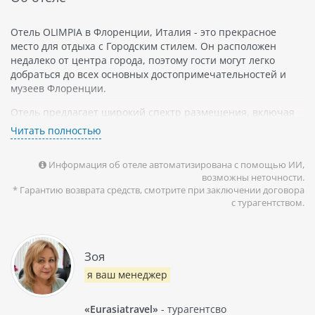
Отель OLIMPIA в Флоренции, Италия - это прекрасное
место для отдыха с Городским стилем. Он расположен
недалеко от центра города, поэтому гости могут легко
добраться до всех основных достопримечательностей и
музеев Флоренции.
Отель предлагает широкий спектр размещения, включая
номера "класса люкс", апартаменты и номера бизнес-
Читать полностью
класса. В каждом номере есть все необходимое для
комфортного проживания: кондиционер, телевизор с
Информация об отеле автоматизирована с помощью ИИ,
плоским экраном и бесплатный Wi-Fi.
возможны неточности.
* Гарантию возврата средств, смотрите при заключении договора
Отель также имеет роскошный СПА, который
с турагентством.
предоставляет услуги массажа и различные терапии
красоты. В этом спа-центре можно провести время с
пользой для здоровья и насладиться атмосферой
спокойствия.
Зоя
Флоренция известна своим богатым культурным
я ваш менеджер
наследием, которое можно изучать прямо на улицах
города. Центральная площадь Пьяцца-делла-Синьёрия
«Eurasiatravel»
- турагентсво
является одной из основных достопримечательностей