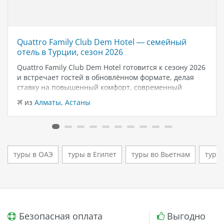
Quattro Family Club Dem Hotel — семейный
отель в Турции, сезон 2026
Quattro Family Club Dem Hotel готовится к сезону 2026
и встречает гостей в обновлённом формате, делая
ставку на повышенный комфорт, современный
дизайн и атмосферу спокойного семейного отдыха у
из
Алматы
,
Астаны
моря. Отель остаётся популярным выбором для тех,
кто ищет семейный отель в…
туры в ОАЭ
туры в Египет
туры во Вьетнам
туры
Безопасная оплата
Выгодно