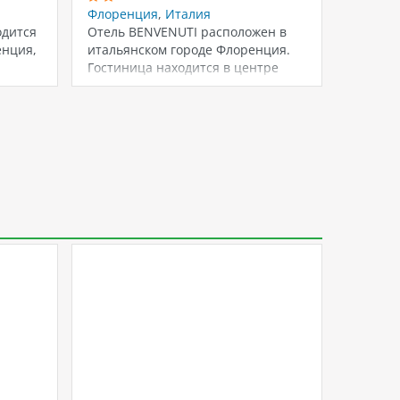
Флоренция
,
Италия
Флорен
одится
Отель BENVENUTI расположен в
Описан
енция,
итальянском городе Флоренция.
Италия
Гостиница находится в центре
ALESSA
ими
города, что обеспечивает
сердце
.…
удобный…
предст
3.7