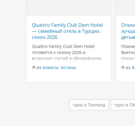
Quattro Family Club Dem Hotel
Отели
 отель
— семейный отель в Турции,
лучши
,
сезон 2026
детьм
Quattro Family Club Dem Hotel
Плани
чное
готовится к сезону 2026 и
Вьетна
встречает гостей в обновлённом
отели
го
формате, делая ставку на
подойд
из
Алматы
,
Астаны
из
А
всем
повышенный комфорт,
бассей
кета.
современный дизайн и атмосферу
развле
спокойного семейного отдыха у
Нячан
ыть
моря. Отель остаётся популярным
попул
менно
выбором для тех, кто ищет
для се
семейный отель в…
удачн
туры в Таиланд
туры в О
клима
й