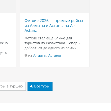
Фетхие 2026 — прямые рейсы
Savoy 
из Алматы и Астаны на Air
роско
Astana
Красн
Шейхе
Фетхие стал ещё ближе для
ожно
туристов из Казахстана. Теперь
Если в
добраться до одного из самых
для тёп
е. А
живописных курортов Турции
зимнего
из
Алматы
,
Астаны
можно на прямых рейсах в
внимани
из
Ал
лько
Даламан из Алматы и Астаны с
Sheikh
 это
авиакомпанией Air Astana.
и ухоже
ются
Доступен бизнес-класс, а значит
распол
— одно
путешествие начинается с
Шарм-э
комфорта уже…
бухте W
уры в Турцию
Все туры