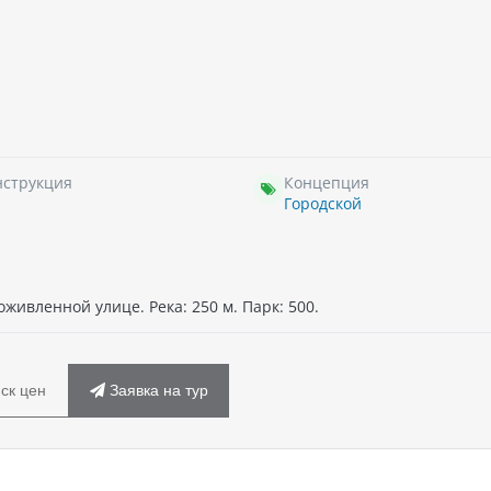
нструкция
Концепция
Городской
оживленной улице. Река: 250 м. Парк: 500.
ск цен
Заявка на тур