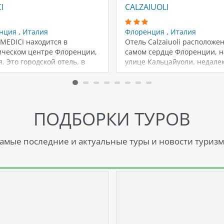
I
CALZAIUOLI
нция
,
Италия
Флоренция
,
Италия
MEDICI находится в
Отель Calzaiuoli расположен
ическом центре Флоренции,
самом сердце Флоренции, н
. Это городской отель, в
улице Кальцайуоли, недалек
ом есть ресторан,…
таких основных
достопримечательностей,…
ПОДБОРКИ ТУРОВ
амые последние и актуальные туры и новости туризм