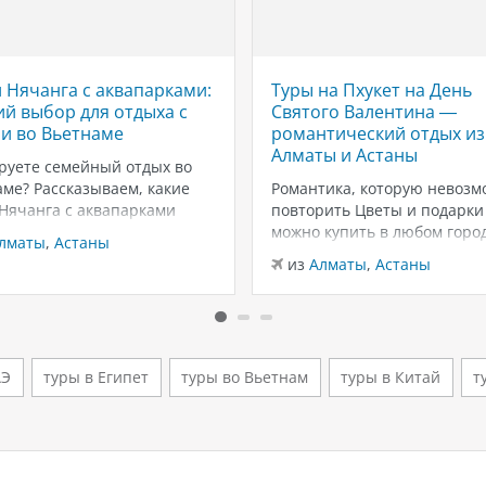
 Нячанга с аквапарками:
Туры на Пхукет на День
й выбор для отдыха с
Святого Валентина —
и во Вьетнаме
романтический отдых из
Алматы и Астаны
руете семейный отдых во
ме? Рассказываем, какие
Романтика, которую невозм
 Нячанга с аквапарками
повторить Цветы и подарки
ут для отдыха с детьми:
можно купить в любом город
лматы
,
Астаны
ны, горки, пляжи и
вот тёплый песок, закаты у
из
Алматы
,
Астаны
чения для всей семьи.
Андаманского моря и неско
г — один из самых
дней только для вас двоих —
ярных курортов Вьетнама
эмоции, которые запомина
мейного отдыха. Здесь
надолго. Пхукет в феврале 
о сочетаются тёплый
из лучших…
АЭ
туры в Египет
туры во Вьетнам
туры в Китай
т
т,…