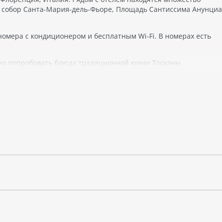
 собор Санта-Мария-дель-Фьоре, Площадь Сантиссима Анунциа
омера с кондиционером и бесплатным Wi-Fi. В номерах есть
жно попробовать блюда традиционной кухни Тосканы.
выбором для гостей, желающих остановиться в центре Флоренц
тями.