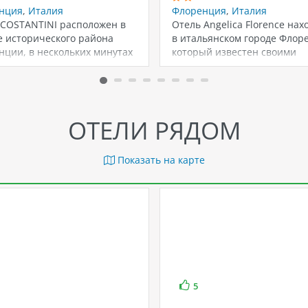
нция
,
Италия
Флоренция
,
Италия
 COSTANTINI расположен в
Отель Angelica Florence нах
е исторического района
в итальянском городе Флор
нции, в нескольких минутах
который известен своими
 от главных
культурными и историческ
примечательностей…
достопримечательностями
ОТЕЛИ РЯДОМ
Показать на карте
5