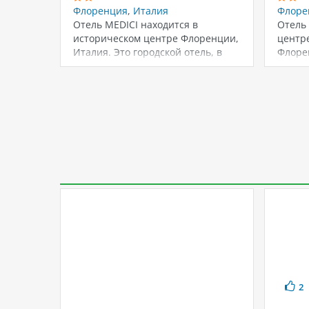
Флоренция
,
Италия
Флоре
Отель MEDICI находится в
Отель
историческом центре Флоренции,
центр
Италия. Это городской отель, в
Флоре
котором есть ресторан,…
ходьбы
досто
2