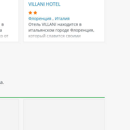
VILLANI HOTEL
DE LAN
Флоренция
,
Италия
Флоре
 в
Отель VILLANI находится в
Отель 
а
итальянском городе Флоренция,
центре
о от
который славится своими
найти 
архитектурными шедеврами
достоп
эпохи Возрождения.
и рест
Расположенный…
а.