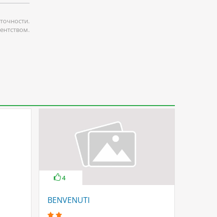
точности.
гентством.
4
BENVENUTI
ALESS