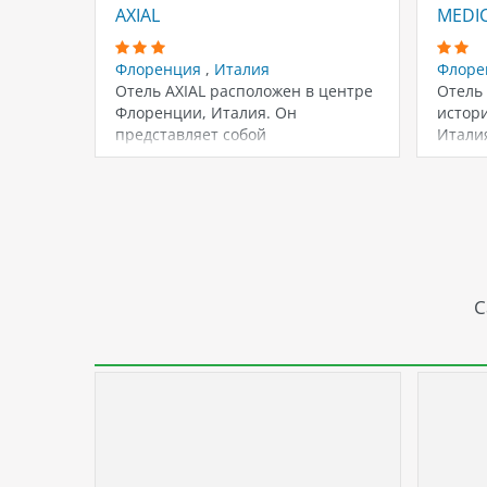
AXIAL
MEDIC
Флоренция
,
Италия
Флоре
Отель AXIAL расположен в центре
Отель 
Флоренции, Италия. Он
истор
представляет собой
Италия
традиционный тосканский дом
котор
XVIII века,…
С