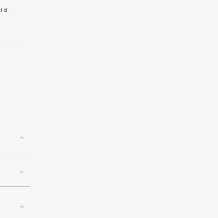
та,
ии и