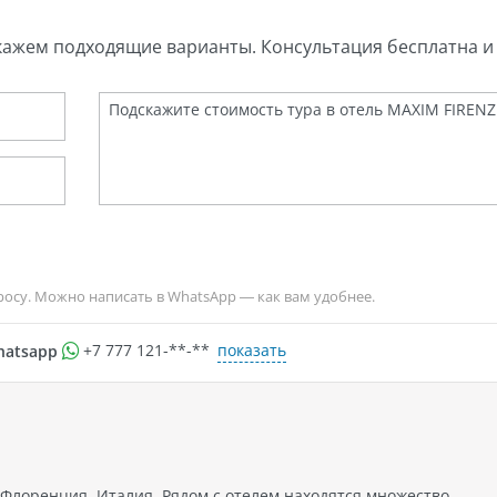
кажем подходящие варианты. Консультация бесплатна и 
росу. Можно написать в WhatsApp — как вам удобнее.
показать
hatsapp
+7 777 121-**-**
Флоренция, Италия. Рядом с отелем находятся множество