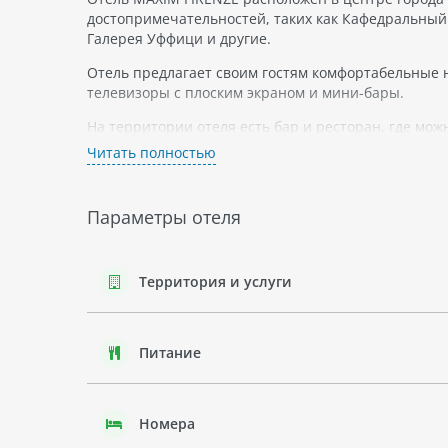
достопримечательностей, таких как Кафедральный
Галерея Уффици и другие.
Отель предлагает своим гостям комфортабельные н
телевизоры с плоским экраном и мини-бары.
На территории отеля есть бар и ресторан, где мо
Читать полностью
В целом, отель MAXIM FIRENZE является хорошим 
насладиться ее культурными достопримечательнос
Параметры отеля
Территория и услуги
Питание
Номера