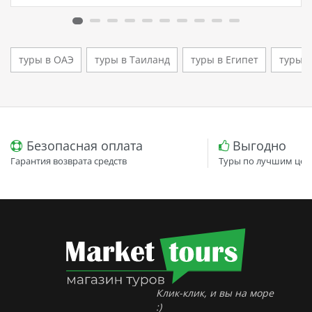
кто ищет семейный отель в…
туры в ОАЭ
туры в Таиланд
туры в Египет
туры в
Безопасная оплата
Выгодно
Гарантия возврата средств
Туры по лучшим цен
Клик-клик, и вы на море
:)