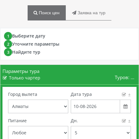
Поиск цен
Заявка на тур
Выберите дату
1
Уточните параметры
2
Найдите тур
3
Параметры тура
Туров:
...
Только чартер
Город вылета
Дата тура
±
Питание
Дн.
±