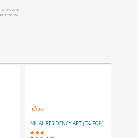
точности.
гентством.
3.9
3.4
NIHAL RESIDENCY APT (EX. FORTUNE APTS)
REGAL