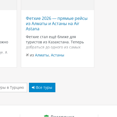
Фетхие 2026 — прямые рейсы
Savoy 
из Алматы и Астаны на Air
роско
Astana
Красн
Шейхе
Фетхие стал ещё ближе для
ожно
туристов из Казахстана. Теперь
Если в
добраться до одного из самых
для тёп
е. А
живописных курортов Турции
зимнего
из
Алматы
,
Астаны
можно на прямых рейсах в
внимани
из
Ал
лько
Даламан из Алматы и Астаны с
Sheikh
 это
авиакомпанией Air Astana.
и ухоже
ются
Доступен бизнес-класс, а значит
распол
— одно
путешествие начинается с
Шарм-э
комфорта уже…
бухте W
уры в Турцию
Все туры