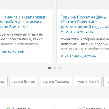
 Нячанга с аквапарками:
Туры на Пхукет на День
й выбор для отдыха с
Святого Валентина —
и во Вьетнаме
романтический отдых из
Алматы и Астаны
руете семейный отдых во
ме? Рассказываем, какие
Романтика, которую невозм
 Нячанга с аквапарками
повторить Цветы и подарки
ут для отдыха с детьми:
можно купить в любом город
лматы
,
Астаны
ны, горки, пляжи и
вот тёплый песок, закаты у
из
Алматы
,
Астаны
чения для всей семьи.
Андаманского моря и неско
г — один из самых
дней только для вас двоих —
ярных курортов Вьетнама
эмоции, которые запомина
мейного отдыха. Здесь
надолго. Пхукет в феврале 
о сочетаются тёплый
из лучших…
нам
туры в Египет
туры в Таиланд
туры в Китай
т
т,…