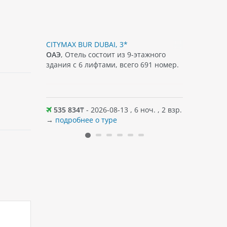
 ZAYED ROAD (EX. EMIRATES GRAND), 4*
CITYMAX BUR DUBAI, 3*
GOLDEN TU
здание, 31
ОАЭ
, Отель состоит из 9-этажного
ОАЭ
, Отел
здания с 6 лифтами, всего 691 номер.
этажного 
нтов.
есть удоб
гостей. В
оч. , 2 взр.
535 834
₸ - 2026-08-13 , 6 ноч. , 2 взр.
530 682
→
подробнее о туре
→
подробн