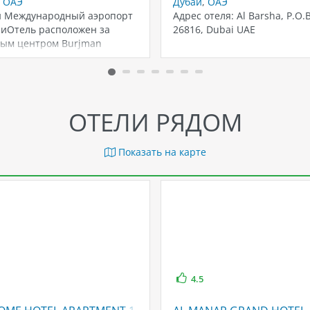
,
ОАЭ
Дубай
,
ОАЭ
н Международный аэропорт
Адрес отеля: Al Barsha, P.O.
аиОтель расположен за
26816, Dubai UAE
вым центром Burjman
ОТЕЛИ РЯДОМ
Показать на карте
4.5