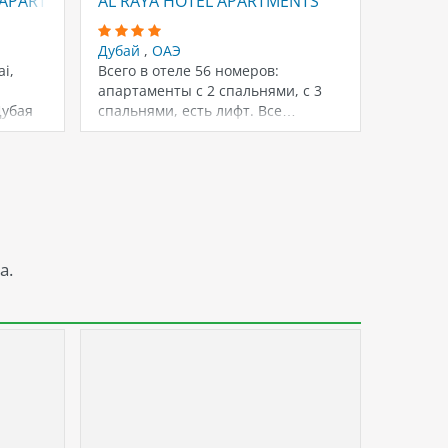
APARTMENT (EX. BELVEDERE COURT APARTMENTS)
AL RAYA HOTEL APARTMENTS
PARK R
Дубай
,
ОАЭ
Дубай
i,
Всего в отеле 56 номеров:
Отель с
апартаменты с 2 спальнями, с 3
этажног
убая
спальнями, есть лифт. Все…
номера
а.