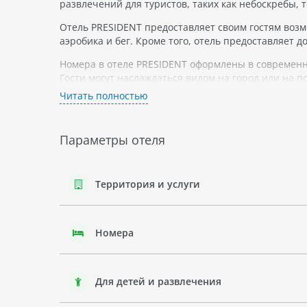
развлечений для туристов, таких как небоскребы,
Отель PRESIDENT предоставляет своим гостям возм
аэробика и бег. Кроме того, отель предоставляет д
Номера в отеле PRESIDENT оформлены в современ
Гости могут наслаждаться видом на город или на п
Читать полностью
Описание региона и города: Дубай Бур-Дубаи являе
эксклюзивных бутиков и ресторанов, а также крупн
Отдых в Бур-Дубаи подходит для тех, кто любит шо
Параметры отеля
тех, кто ищет красивые пляжи, океанские виды и п
Несмотря на то, что отель PRESIDENT находится в 
Территория и услуги
Рядом с отелем расположены множество достоприм
Номера
Для детей и развлечения