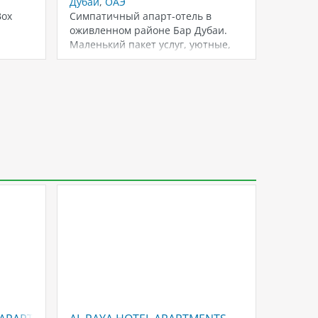
Дубай
,
ОАЭ
Дубай
,
Box
Симпатичный апарт-отель в
Минима
оживленном районе Бар Дубаи.
отеле р
Маленький пакет услуг, уютные,
несколь
хорошо обставленные студио и…
можно 
4.6