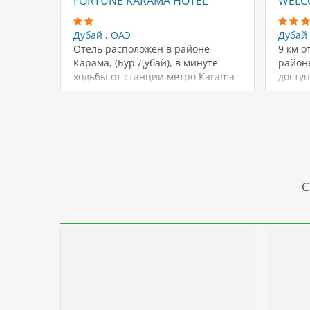
FORTUNE KARAMA HOTEL
WELCO
Дубай
,
ОАЭ
Дубай
Отель расположен в районе
9 км о
Карама, (Бур Дубай), в минуте
районе
ходьбы от станции метро Karama
доступ
(ADCB)…
С