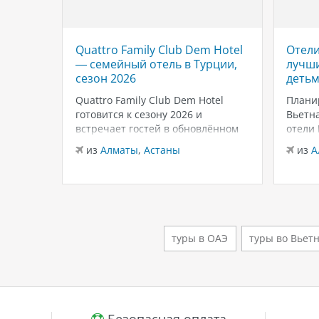
Quattro Family Club Dem Hotel
Отели
 отель
— семейный отель в Турции,
лучши
,
сезон 2026
детьм
Quattro Family Club Dem Hotel
Плани
чное
готовится к сезону 2026 и
Вьетна
встречает гостей в обновлённом
отели
го
формате, делая ставку на
подойд
из
Алматы
,
Астаны
из
А
всем
повышенный комфорт,
бассей
кета.
современный дизайн и атмосферу
развле
спокойного семейного отдыха у
Нячан
ыть
моря. Отель остаётся популярным
попул
менно
выбором для тех, кто ищет
для се
семейный отель в…
удачн
туры в ОАЭ
туры во Вьет
клима
й