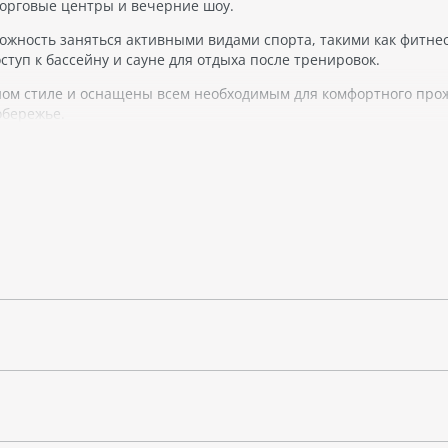
 торговые центры и вечерние шоу.
ожность заняться активными видами спорта, такими как фитнес
оступ к бассейну и сауне для отдыха после тренировок.
ном стиле и оснащены всем необходимым для комфортного про
обережье.
тся одним из самых живых районов этого города. Здесь много
ейший торговый центр "Mall of the Emirates".
пинг и развлекательные мероприятия. Но это также отличное м
рогулки вдоль набережной.
центре города, он предоставляет уединение и комфорт для своих
ечательностей и мест для развлечений.