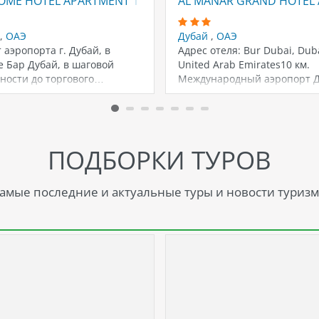
ME HOTEL APARTMENT 1 (EX.LONDON CREEK)
AL MANAR GRAND HOTEL 
,
ОАЭ
Дубай
,
ОАЭ
т аэропорта г. Дубай, в
Адрес отеля: Bur Dubai, Duba
 Бар Дубай, в шаговой
United Arab Emirates10 км.
ности до торгового…
Международный аэропорт Д
ПОДБОРКИ ТУРОВ
амые последние и актуальные туры и новости туризм