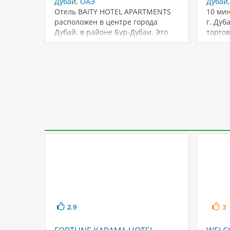
Дубай
,
ОАЭ
Дубай
Отель BAITY HOTEL APARTMENTS
10 ми
расположен в центре города
г. Дуб
Дубай, в районе Бур-Дубаи. Это
торго
прекрасное место…
2.9
3