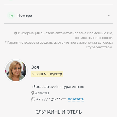
спа-салон и конференц-залы.
Отель GRAND HEIGHTS HOTEL APARTMENTS - отличный
Номера
выбор для путешественников, желающих остановиться в
центре Дубая и получить комфортный и качественный
сервис.
Информация об отеле автоматизирована с помощью ИИ,
возможны неточности.
* Гарантию возврата средств, смотрите при заключении договора
с турагентством.
Зоя
я ваш менеджер
«Eurasiatravel»
- турагентсво
Алматы
показать
+7 777 121-**-**
СЛУЧАЙНЫЙ ОТЕЛЬ