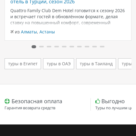
отель в Турции, сезон 2026
Quattro Family Club Dem Hotel готовится к сезону 2026
и встречает гостей в обновлённом формате, делая
ставку на повышенный комфорт, современный
дизайн и атмосферу спокойного семейного отдыха у
из
Алматы
,
Астаны
моря. Отель остаётся популярным выбором для тех,
кто ищет семейный отель в…
туры в Египет
туры в ОАЭ
туры в Таиланд
туры 
Безопасная оплата
Выгодно
Гарантия возврата средств
Туры по лучшим цен