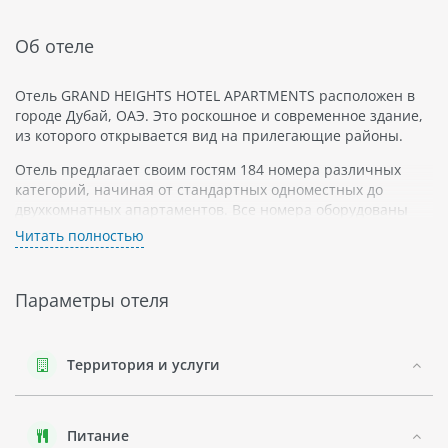
Об отеле
Отель GRAND HEIGHTS HOTEL APARTMENTS расположен в
городе Дубай, ОАЭ. Это роскошное и современное здание,
из которого открывается вид на прилегающие районы.
Отель предлагает своим гостям 184 номера различных
категорий, начиная от стандартных одноместных до
двухкомнатных апартаментов. Все номера оборудованы
необходимой техникой и мебелью, чтобы обеспечить
Читать полностью
комфортный и уютный отдых.
GRAND HEIGHTS HOTEL APARTMENTS находится в центре
Параметры отеля
Дубая, поэтому гости могут легко добраться до главных
достопримечательностей города, таких как Бурдж-Халифа и
торговый центр Dubai Mall. Рядом с отелем также
расположено множество ресторанов и кафе.
Территория и услуги
В случае желания провести свой досуг в отеле, у гостей
есть доступ к бассейну на крыше здания с шезлонгами и
Питание
зонами для загара. К услугам туристов также фитнес-центр,