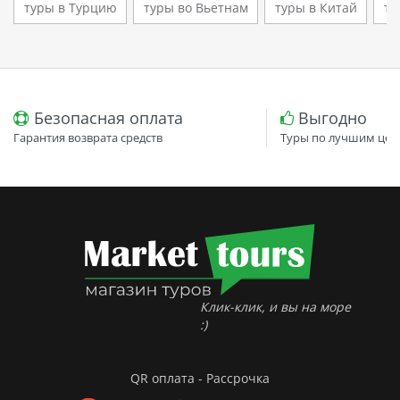
туры в Турцию
туры во Вьетнам
туры в Китай
ту
Безопасная оплата
Выгодно
Гарантия возврата средств
Туры по лучшим цен
Клик-клик, и вы на море
:)
QR оплата - Рассрочка