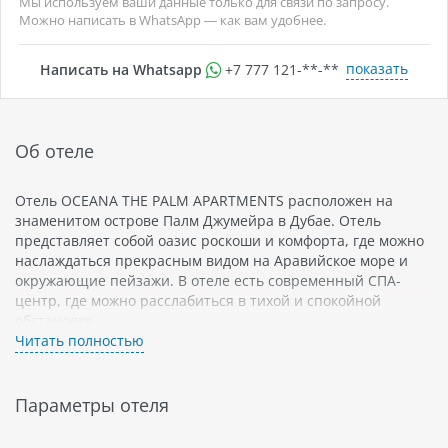
Мы используем ваши данные только для связи по запросу.
Можно написать в WhatsApp — как вам удобнее.
показать
Написать на Whatsapp
+7 777 121-**-**
Об отеле
Отель OCEANA THE PALM APARTMENTS расположен на
знаменитом острове Палм Джумейра в Дубае. Отель
представляет собой оазис роскоши и комфорта, где можно
наслаждаться прекрасным видом на Аравийское море и
окружающие пейзажи. В отеле есть современный СПА-
центр, где можно расслабиться в тихой и спокойной
обстановке.
Читать полностью
OCEANA THE PALM APARTMENTS также является идеальным
местом для семейного отдыха, поскольку здесь
предусмотрено все для комфорта детей - игровая комната,
Параметры отеля
бассейн, детский клуб. Гости могут также наслаждаться
кристально чистыми пляжами Палм Джумейра.