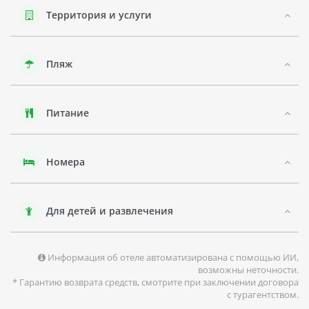
Район Палм Джумейра известен своими невероятными
Территория и услуги
достопримечательностями и богатой природой. Это район
с высоким уровнем жизни, где проходят различные
мероприятия и фестивали.
Пляж
Отель OCEANA THE PALM APARTMENTS - это прекрасный
выбор для тех, кто хочет провести незабываемый отдых в
роскошных условиях среди красот Палм Джумейра.
Питание
Номера
Для детей и развлечения
Информация об отеле автоматизирована с помощью ИИ,
возможны неточности.
* Гарантию возврата средств, смотрите при заключении договора
с турагентством.