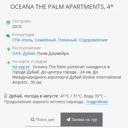
OCEANA THE PALM APARTMENTS, 4*
Построен
2010
Концепция
СПА отель
,
Семейный
,
Пляжный
,
Оздоровление
Расположение
ОАЭ
,
Дубай
, Палм Джумейра
На карте и рядом
На карте
Oceana The Palm Jumeirah находится в
городе Дубай. До центра города - 24 км. До
Международного аэропорта Дубай (Dubai International
Airport) - 35 км.
Дубай, погода в августе
: 41°C / 31°C, Вода 33°C -
Продолжение жаркого летнего периода.,
подробнее
Поиск цен
Заявка на тур