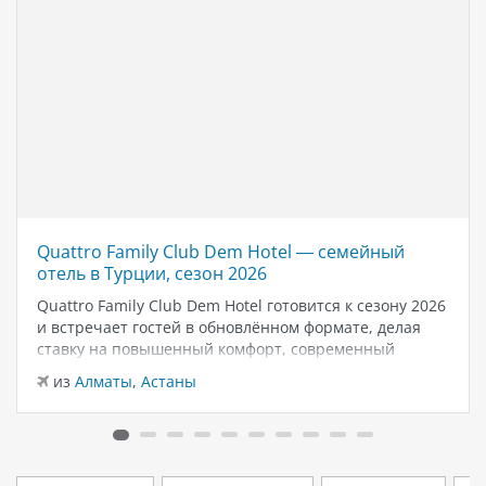
Quattro Family Club Dem Hotel — семейный
отель в Турции, сезон 2026
Quattro Family Club Dem Hotel готовится к сезону 2026
и встречает гостей в обновлённом формате, делая
ставку на повышенный комфорт, современный
дизайн и атмосферу спокойного семейного отдыха у
из
Алматы
,
Астаны
моря. Отель остаётся популярным выбором для тех,
кто ищет семейный отель в…