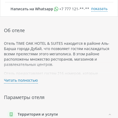
показать
Написать на Whatsapp
+7 777 121-**-**
Об отеле
Отель TIME OAK HOTEL & SUITES находится в районе Аль-
Барша города Дубай, что позволяет гостям наслаждаться
всеми прелестями этого мегаполиса. В этом районе
расположены множество ресторанов, магазинов и
развлекательных центров.
Отель предоставляет гостям 216 номеров, которые
украшены современными элементами декора и обладают
Читать полностью
всеми необходимыми удобствами. Номера категорий
студия, односпальный номер и двухспальный номер имеют
отдельные зоны отдыха и кухни с оборудованием.
Параметры отеля
Для тех, кто хочет провести время в отеле, имеется
фитнес-центр и спа-салон. К услугам гостей также бассейн
на крыше с панорамным видом на город.
Территория и услуги