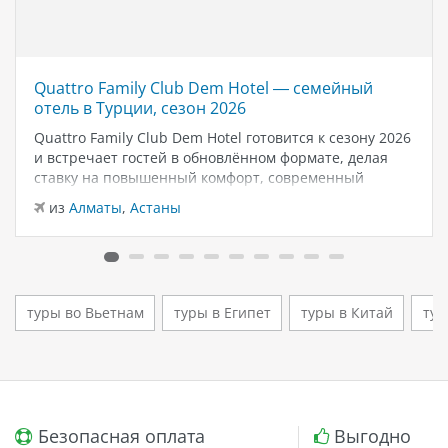
Quattro Family Club Dem Hotel — семейный
отель в Турции, сезон 2026
Quattro Family Club Dem Hotel готовится к сезону 2026
и встречает гостей в обновлённом формате, делая
ставку на повышенный комфорт, современный
дизайн и атмосферу спокойного семейного отдыха у
из
Алматы
,
Астаны
моря. Отель остаётся популярным выбором для тех,
кто ищет семейный отель в…
туры во Вьетнам
туры в Египет
туры в Китай
тур
Безопасная оплата
Выгодно