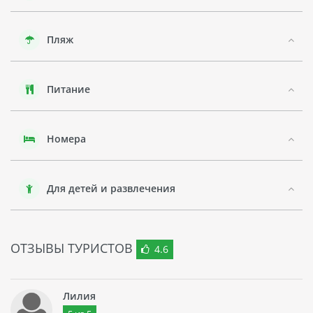
Отели TIME OAK HOTEL & SUITES имеет рестораны с
различными меню: от европейской до азиатской кухни.
Пляж
Также в отеле есть бар для перекуса или выпивки вечером.
Питание
Номера
Для детей и развлечения
ОТЗЫВЫ ТУРИСТОВ
4.6
Лилия