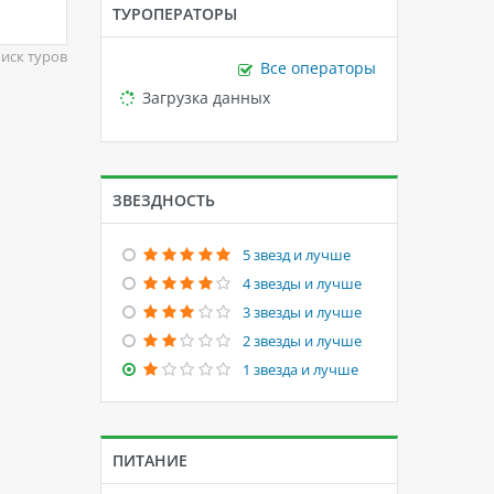
ТУРОПЕРАТОРЫ
иск туров
Все операторы
Loading...
Загрузка данных
ЗВЕЗДНОСТЬ
5 звезд и лучше
4 звезды и лучше
3 звезды и лучше
2 звезды и лучше
1 звезда и лучше
ПИТАНИЕ