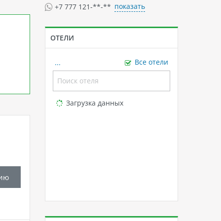
показать
+7 777 121-**-**
ОТЕЛИ
...
Все отели
Loading...
Загрузка данных
ию