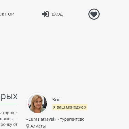
УЛЯТОР
ВХОД
ерых
Зоя
я ваш менеджер
аторов с
отзывы -
«Eurasiatravel»
- турагентсво
срочку от
Алматы