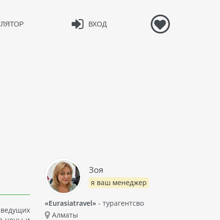
УЛЯТОР
ВХОД
Зоя
я ваш менеджер
«Eurasiatravel»
- турагентсво
 ведущих
Алматы
е цены и