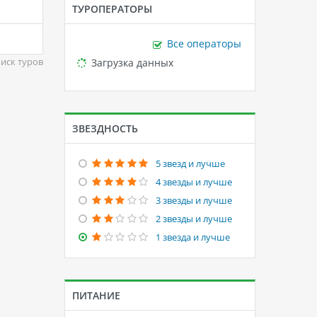
ТУРОПЕРАТОРЫ
Все операторы
Loading...
Загрузка данных
иск туров
ЗВЕЗДНОСТЬ
5 звезд и лучше
4 звезды и лучше
3 звезды и лучше
2 звезды и лучше
1 звезда и лучше
ПИТАНИЕ