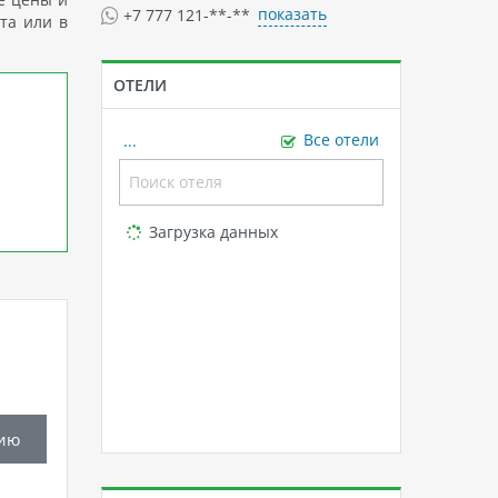
показать
+7 777 121-**-**
та или в
ОТЕЛИ
...
Все отели
Loading...
Загрузка данных
ию