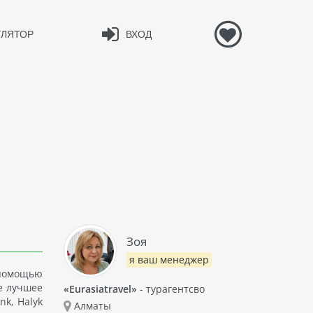
УЛЯТОР
ВХОД
Зоя
я ваш менеджер
 помощью
е лучшее
«Eurasiatravel»
- турагентсво
nk, Halyk
Алматы