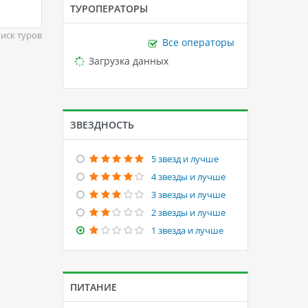
ТУРОПЕРАТОРЫ
иск туров
Все операторы
Loading...
Загрузка данных
ЗВЕЗДНОСТЬ
5 звезд и лучше
4 звезды и лучше
3 звезды и лучше
2 звезды и лучше
1 звезда и лучше
ПИТАНИЕ