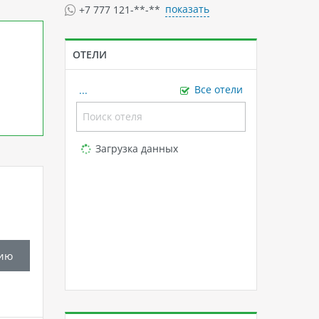
показать
+7 777 121-**-**
ОТЕЛИ
...
Все отели
Loading...
Загрузка данных
ию