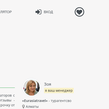
УЛЯТОР
ВХОД
Зоя
я ваш менеджер
аторов с
отзывы -
«Eurasiatravel»
- турагентсво
срочку от
Алматы