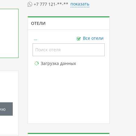
показать
+7 777 121-**-**
ОТЕЛИ
...
Все отели
Loading...
Загрузка данных
ию