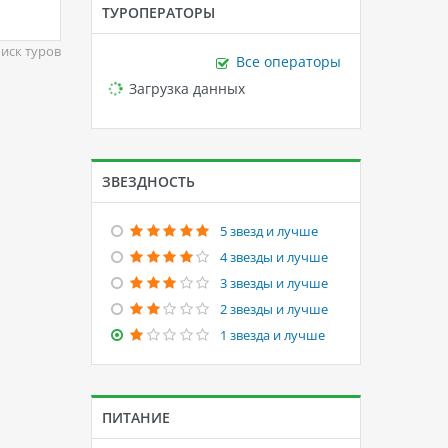
ТУРОПЕРАТОРЫ
иск туров
Все операторы
Loading...
Загрузка данных
ЗВЕЗДНОСТЬ
5 звезд и лучше
4 звезды и лучше
3 звезды и лучше
2 звезды и лучше
1 звезда и лучше
ПИТАНИЕ