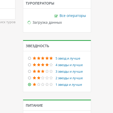
ТУРОПЕРАТОРЫ
Все операторы
Loading...
Загрузка данных
иск туров
ЗВЕЗДНОСТЬ
5 звезд и лучше
4 звезды и лучше
3 звезды и лучше
2 звезды и лучше
1 звезда и лучше
ПИТАНИЕ