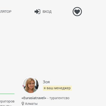
УЛЯТОР
ВХОД
Зоя
я ваш менеджер
«Eurasiatravel»
- турагентсво
ператоров
Алматы
отзывы -