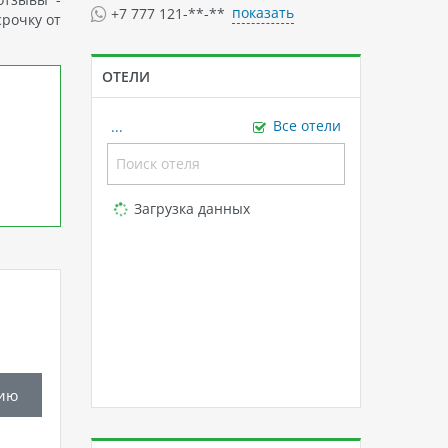
показать
+7 777 121-**-**
срочку от
ОТЕЛИ
...
Все отели
Loading...
Загрузка данных
ию