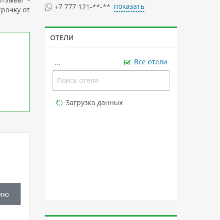
показать
+7 777 121-**-**
срочку от
ОТЕЛИ
...
Все отели
Loading...
Загрузка данных
ию