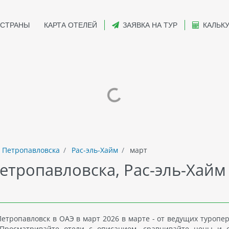
СТРАНЫ
КАРТА ОТЕЛЕЙ
ЗАЯВКА НА ТУР
КАЛЬК
 Петропавловска
Рас-эль-Хайм
март
етропавловска, Рас-эль-Хайм
етропавловск в ОАЭ в март 2026 в марте - от ведущих туропер
Просматривайте отели с описанием, сравнивайте цены и 