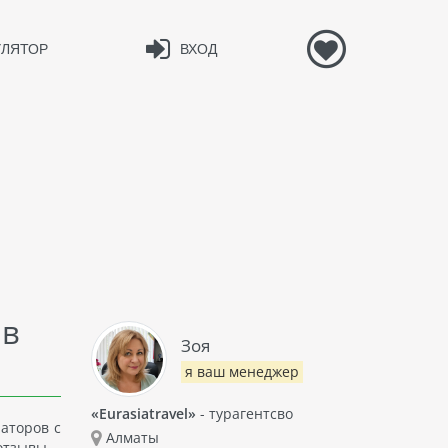
УЛЯТОР
ВХОД
 в
Зоя
я ваш менеджер
«Eurasiatravel»
- турагентсво
аторов с
Алматы
отзывы -