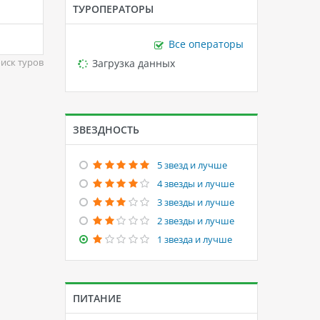
ТУРОПЕРАТОРЫ
Все операторы
Loading...
Загрузка данных
иск туров
ЗВЕЗДНОСТЬ
5 звезд и лучше
4 звезды и лучше
3 звезды и лучше
2 звезды и лучше
1 звезда и лучше
ПИТАНИЕ