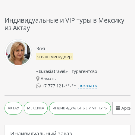
Индивидуальные и VIP туры в Мексику
из Актау
Зоя
я ваш менеджер
«Eurasiatravel»
- турагентсво
Алматы
показать
+7 777 121-**-**
Архив 
АКТАУ
МЕКСИКА
ИНДИВИДУАЛЬНЫЕ И VIP ТУРЫ
Индивидуальный заказ