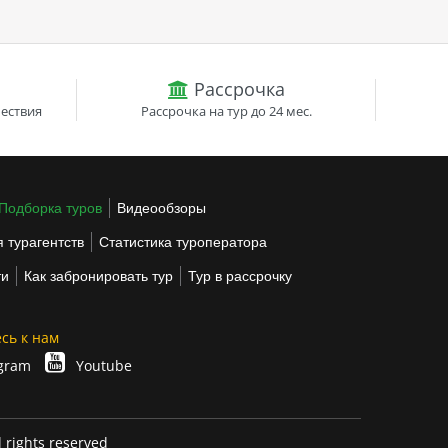
Рассрочка
ествия
Рассрочка на тур до 24 мес.
Подборка туров
Видеообзоры
 турагентств
Статистика туроператора
ти
Как забронировать тур
Тур в рассрочку
сь к нам
gram
Youtube
l rights reserved