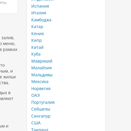
аты.
построен в 2002 году и полностью
Тиртаган
Испания
тдыха
обновлен в 2015 году, что
Тирта (
Италия
ый
позволило ему соответствовать
священн
Камбоджа
ляжей
самым высоким стандартам
(священ
качества и комфорта. Данный
образом
Катар
лайнер…
подчерк
Кения
 залив,
Кипр
 хотя
о меню,
Китай
о от…
в рамках
Куба
Маврикий
что
Малайзия
ным, и
Мальдивы
ке жилья
Мексика
ства.
Норвегия
дых в
ОАЭ
авляют
Португалия
Сейшелы
Сингапур
США
ым и
Таиланд