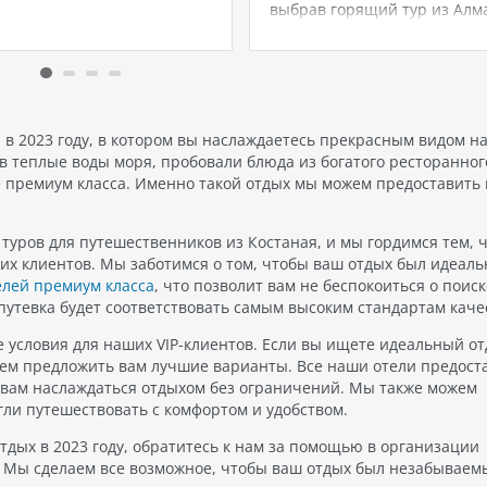
зивных частных вилл,
выбрав горящий тур из Алм
агающих
Впечатляющие варианты о
качественные, стильные и
обеспечат вам незабываем
ные услуги. Эти виллы
отпуск. От несравненных п
ы специально для вас и
до древних пирамид, Египет
 открыть свои двери, чтобы
обладает множеством
тавить вам
достопримечательностей,
 в 2023 году, в котором вы наслаждаетесь прекрасным видом на
ываемый…
которые необходимо увидеть
в теплые воды моря, пробовали блюда из богатого ресторанног
бы раз в жизни. Независим
е премиум класса. Именно такой отдых мы можем предоставить 
уров для путешественников из Костаная, и мы гордимся тем, 
их клиентов. Мы заботимся о том, чтобы ваш отдых был идеаль
лей премиум класса
, что позволит вам не беспокоиться о поис
путевка будет соответствовать самым высоким стандартам каче
е условия для наших VIP-клиентов. Если вы ищете идеальный от
жем предложить вам лучшие варианты. Все наши отели предост
т вам наслаждаться отдыхом без ограничений. Мы также можем
ли путешествовать с комфортом и удобством.
отдых в 2023 году, обратитесь к нам за помощью в организации
я. Мы сделаем все возможное, чтобы ваш отдых был незабываем