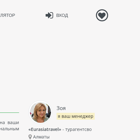
УЛЯТОР
ВХОД
Зоя
я ваш менеджер
 на ваши
ональным
«Eurasiatravel»
- турагентсво
Алматы