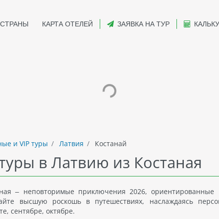
СТРАНЫ
КАРТА ОТЕЛЕЙ
ЗАЯВКА НА ТУР
КАЛЬК
ые и VIP туры
Латвия
Костанай
туры в Латвию из Костаная
аная – неповторимые приключения 2026, ориентированные
айте высшую роскошь в путешествиях, наслаждаясь перс
е, сентябре, октябре.