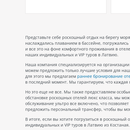
поле было создано
эксклю
хающие
профессиональным гольфистом
предл
феру
Эрни Элсом, известным также как
высоко
минают
Большой Легс или The Big Easy.
роскош
 отелях
Поле расположено в живописном
создан
окружении и предлагает…
готовы
предос
Представьте себе роскошный отдых на берегу моря
незаб
наслаждались плаванием в бассейне, погружались 
и все это на фоне комфортного проживания в отел
наших индивидуальных и VIP туров в Латвию.
Наша компания специализируется на организации т
можем предложить только лучшие условия для наш
для этого мы предлагаем
раннее бронирование оте
в последний момент. Мы гарантируем, что каждая 
Но это еще не все. Мы также предоставляем особы
обстановке роскошных отелей люкс класса, мы мо
обслуживание ультро все включено, что позволяе
предложить персональный трансфер, чтобы вы мог
В итоге, если вы хотите погрузиться в роскошный 
индивидуальных и VIP туров в Латвию из Костана