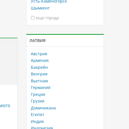
Усть-Каменогорск
Шымкент
еще города
ЛАТВИЯ
Австрия
Армения
Бахрейн
Венгрия
Вьетнам
Германия
Круизный лайнер - MSC
Водный
Греция
Sinfonia
Бали
Грузия
мого
Доминикана
MSC Sinfonia является одним из
Продолж
самых известных и роскошных
магичес
Египет
лайнеров компании MSC Cruises,
сегодня
Индия
класса MSC Lirica. Он был
дворце 
Индонезия