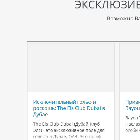
ЭКСКЛЮЗИ
Возможно Ва
Исключительный гольф и
Приви
роскошь: The Els Club Dubai в
Bayou 
не
Дубае
. Этот
Bayou V
The Els Club Dubai (Дубай Клуб
Наслаж
ребами
Элс) - это эксклюзивное поле для
особы
,
гольфа в Дубае, ОАЭ. Это гольф-
Villas