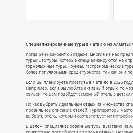
олее 20
удивительной стране. Это место
вас лу
она
славится своими красивыми
гаран
от в
пляжами, богатым культурным
отдых.
ети
наследием и дружелюбными
Алматы
тей…
людьми. Вьетнам является
найти 
популярным направлением для
прожи
туров из Казахстана, так как…
Специализированные туры в Латвию из Алматы
:
Когда речь заходит об отдыхе, многие из нас пр
туры? Это туры, которые специализируются на опр
горнолыжные туры, круизы, гастрономические туры
более популярными среди туристов, так как они п
Если Вы планируете посетить в Латвию в 2026 год
Например, если Вы любите активный отдых, то мо
семьей, то Вам подойдет семейный отель с детски
Но как выбрать идеальный отдых из множества сп
правильное описание отелей. Туроператоры часто
выбрать отель, который соответствует их потребно
В целом, специализированные туры в Латвию из Ал
конкретные потребности во время отдыха. Независ