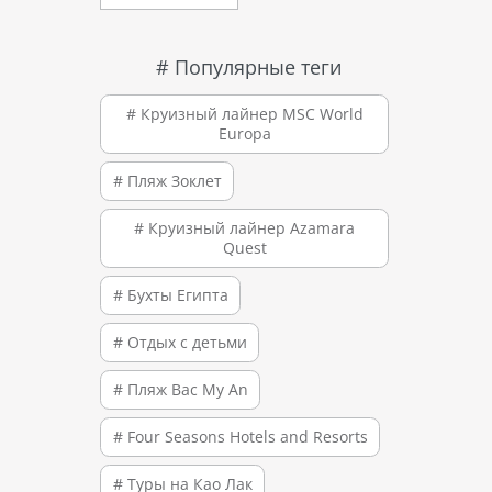
# Популярные теги
# Круизный лайнер MSC World
Europa
# Пляж Зоклет
# Круизный лайнер Azamara
Quest
# Бухты Египта
# Отдых с детьми
# Пляж Bac My An
# Four Seasons Hotels and Resorts
# Туры на Као Лак