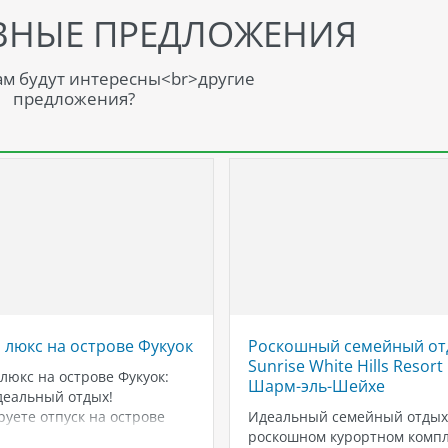
ВНЫЕ ПРЕДЛОЖЕНИЯ
м будут интересны<br>другие
предложения?
 люкс на острове Фукуок
Роскошный семейный от
Sunrise White Hills Resort 
люкс на острове Фукуок:
Шарм-эль-Шейхе
деальный отдых!
уете отпуск на острове
Идеальный семейный отдых
 (Пху-Куок)? Мы собрали для
роскошном курортном компл