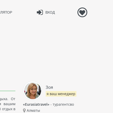
УЛЯТОР
ВХОД
Зоя
я ваш менеджер
дыха. От
им вашим
«Eurasiatravel»
- турагентсво
 отдых в
Алматы