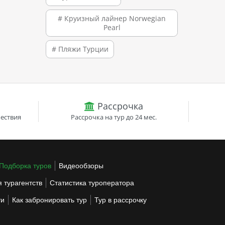
# Круизный лайнер Norwegian
Pearl
# Пляжи Турции
Рассрочка
ествия
Рассрочка на тур до 24 мес.
Подборка туров
Видеообзоры
 турагентств
Статистика туроператора
ти
Как забронировать тур
Тур в рассрочку