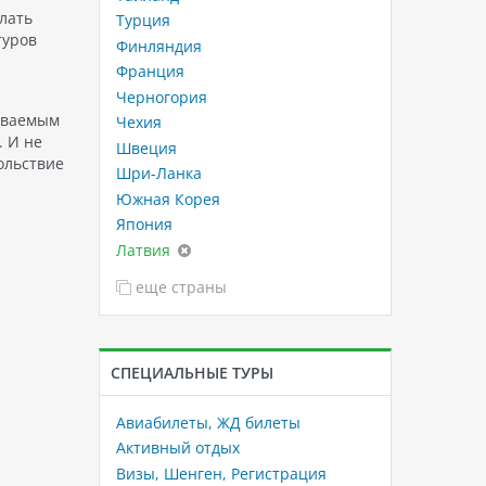
лать
Турция
туров
Финляндия
Франция
Черногория
бываемым
Чехия
. И не
Швеция
ольствие
Шри-Ланка
Южная Корея
Япония
Латвия
еще страны
СПЕЦИАЛЬНЫЕ ТУРЫ
Авиабилеты, ЖД билеты
Активный отдых
Визы, Шенген, Регистрация