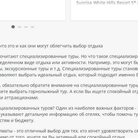
чшие отели люкс, которые
Sunrise White Hills Resort 5* 
тируют незабываемый
Шарм-эль-Шейхе Шарм-эль
 Путешественники из
- это место, где встречаются
 и Астаны могут легко
роскошь и удобства, создан
туры, которые включают
для того, чтобы каждый мом
вание в этих роскошных…
вашего отпуска был
незабываемым. И если вы 
идеальное место для…
 что это и как они могут облегчить выбор отдыха
едпочитают специализированные туры. Но что такое специализи
еделенном виде отдыха или активности. Например, это могут б
, экскурсионные туры и т.д. Специализированные туры станов
озволяют выбрать идеальный отдых, который подходит именно 
у, обязательно обратите внимание на специализированные тур
жете выбрать горнолыжный тур. А если Вы ищете спокойный от
ми аттракционами.
ециализированных туров? Один из наиболее важных факторов - 
 указывают детальную информацию об отелях, чтобы помочь т
стям и бюджету.
маты - это отличный выбор для тех, кто хочет удовлетворить с
имо от того, ищете ли Вы активный или спокойный отдых,