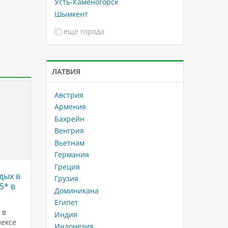
Усть-Каменогорск
Шымкент
еще города
ЛАТВИЯ
Австрия
Армения
Бахрейн
Венгрия
Вьетнам
Германия
Греция
дых в
Отправляйтесь в Египет на
Ifuru Is
Грузия
5* в
отдых без детей и насладитесь
Горящи
Доминикана
незабываемым туром!
отдых 
Египет
до 65%
 в
Представьте себе отпуск в Египте
Индия
ексе
без детей, наполненный
Ifuru Is
Индонезия