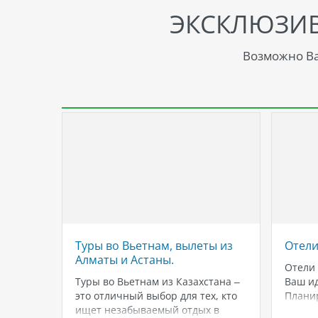
ЭКСКЛЮЗИ
Возможно Ва
ls &
Туры во Вьетнам, вылеты из
Отели
Алматы и Астаны.
Отели 
о одна
Туры во Вьетнам из Казахстана –
Ваш и
это отличный выбор для тех, кто
Планир
и.
ищет незабываемый отдых в
Фукуок