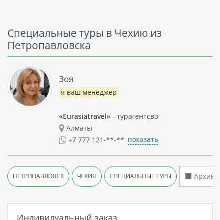
Специальные туры в Чехию из
Петропавловска
Зоя
я ваш менеджер
«Eurasiatravel»
- турагентсво
Алматы
показать
+7 777 121-**-**
Архив т
ПЕТРОПАВЛОВСК
ЧЕХИЯ
СПЕЦИАЛЬНЫЕ ТУРЫ
Индивидуальный заказ