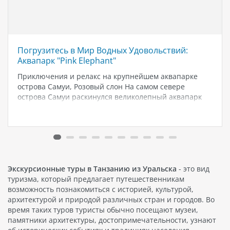
Погрузитесь в Мир Водных Удовольствий:
Аквапарк "Pink Elephant"
Приключения и релакс на крупнейшем аквапарке
острова Самуи, Розовый слон На самом севере
острова Самуи раскинулся великолепный аквапарк
Розовый слон , который был открыт для посетителей
в 2015 году и сегодня считается настоящей
жемчужиной острова. Этот аквапарк является
крупнейшим водным…
Экскурсионные туры в Танзанию из Уральска
- это вид
туризма, который предлагает путешественникам
возможность познакомиться с историей, культурой,
архитектурой и природой различных стран и городов. Во
время таких туров туристы обычно посещают музеи,
памятники архитектуры, достопримечательности, узнают