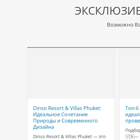
ЭКСКЛЮЗИ
Возможно Ва
 Ао
Dinso Resort & Villas Phuket:
Топ-6
Идеальное Сочетание
идеал
Природы и Современного
прове
Дизайна
?
Подбор
–
Dinso Resort & Villas Phuket — это
🇻🇳—