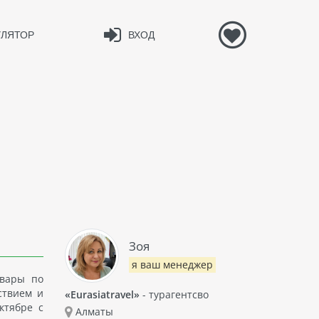
УЛЯТОР
ВХОД
Зоя
я ваш менеджер
овары по
ствием и
«Eurasiatravel»
- турагентсво
ктябре с
Алматы