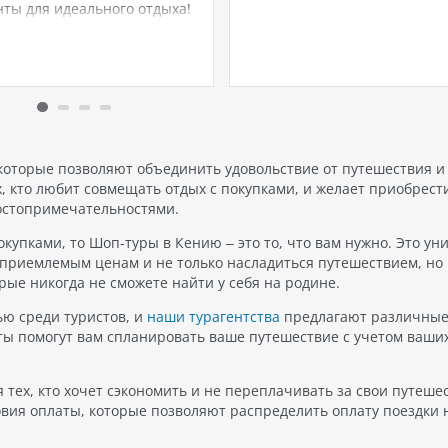
ты для идеального отдыха!
сделают ваш отдых ярким и
уете отдых во Вьетнаме и
комфортным! 🥉 3 место Это
 остановиться в Хойане?
стильный отель в центре Ня
рали для вас топ-6
идеально подходит для тех, 
енных отелей, которые
хочет быть рядом с основн
няют комфорт, атмосферу,
достопримечательностями г
и высокий уровень сервиса.
и пляжем.…
й из них был…
 которые позволяют объединить удовольствие от путешествия и
, кто любит совмещать отдых с покупками, и желает приобрест
остопримечательностями.
купками, то Шоп-туры в Кению – это то, что вам нужно. Это ун
приемлемым ценам и не только насладиться путешествием, но
рые никогда не сможете найти у себя на родине.
ю среди туристов, и
наши турагентства
предлагают различны
ы помогут вам спланировать ваше путешествие с учетом ваши
 тех, кто хочет сэкономить и не переплачивать за свои путеше
вия оплаты, которые позволяют распределить оплату поездки 