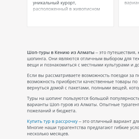
ежды,
уникальный курорт,
вариан
расположенный в живописном
Планир
стью и
уголке Пхукета, где современный
хотите
комфорт гармонично сочетается с
Мы соб
тропической природой. Отель,
провер
ю
находящийся на склоне холма,
объеди
ерх
предлагает разнообразные
стиль 
 Ао Дай
варианты размещения: от
Кажды
стильных номеров до роскошных
Шоп-туры в Кению из Алматы
– это путешествия,
вилл с панорамными видами.…
шопинга. Они являются отличным выбором для тех
вещи и познакомиться с местными культурами и д
Если вы рассматриваете возможность поездки за по
возможность приобрести качественные товары по 
вернуться домой с пакетами, полными вещей, кото
Туры на шопинг пользуются большой популярность
варианты Шоп-туров из Алматы. Опытные турагент
пожеланий и бюджета.
Купить тур в рассрочку
– это отличный вариант для
Многие наши турагентства предлагают гибкие усло
несколько месяцев.