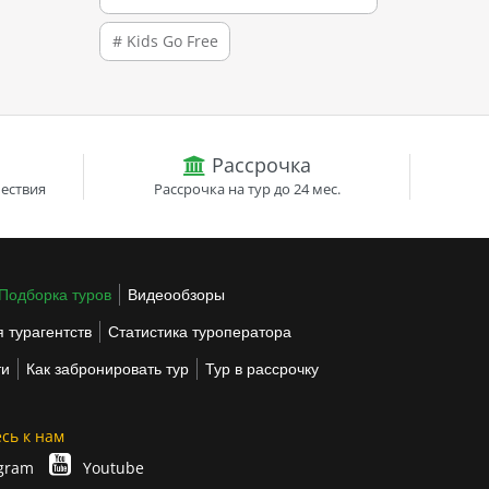
# Kids Go Free
Рассрочка
ествия
Рассрочка на тур до 24 мес.
Подборка туров
Видеообзоры
 турагентств
Статистика туроператора
ти
Как забронировать тур
Тур в рассрочку
сь к нам
gram
Youtube