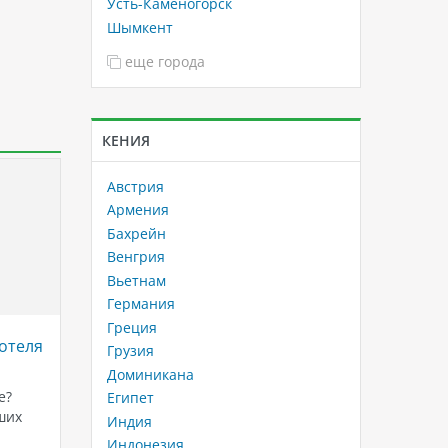
Усть-Каменогорск
Шымкент
еще города
КЕНИЯ
Австрия
Армения
Бахрейн
Венгрия
Вьетнам
Германия
Греция
отеля
Отели в Хургаде с сетками от
Savoy S
Грузия
акул: безопасность и комфорт
роскош
Доминикана
вашего отдыха
Красно
е?
Египет
Шейхе
ших
Хургада, расположенная на берегу
Индия
Красного моря в Египте, является
Если вы
Индонезия