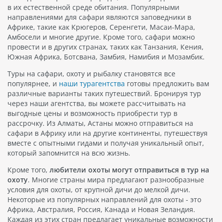
в их естественной среде обитания. Популярными
направлениями для сафари являются заповедники в
Африке, такие как Крюгеров, Серенгети, Масаи-Мара,
Амбосели и многие другие. Кроме того, сафари можно
провести и в других странах, таких как Танзания, Кения,
Южная Африка, Ботсвана, Замбия, Намибия и Мозамбик.
Туры на сафари, охоту и рыбалку становятся все
популярнее, и
наши турагентства
готовы предложить вам
различные варианты таких путешествий. Бронируя тур
через наши агентства, вы можете рассчитывать на
выгодные цены и возможность приобрести тур в
рассрочку. Из Алматы, Астаны можно отправиться на
сафари в Африку или на другие континенты, путешествуя
вместе с опытными гидами и получая уникальный опыт,
который запомнится на всю жизнь.
Кроме того,
любители охоты могут отправиться в тур на
охоту
. Многие страны мира предлагают разнообразные
условия для охоты, от крупной дичи до мелкой дичи.
Некоторые из популярных направлений для охоты - это
Африка, Австралия, Россия, Канада и Новая Зеландия.
Каждая из этих стран предлагает уникальные возможности