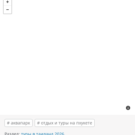
# аквапарк
# отдых и туры на пхукете
Раздел:
туры в таиланд 2026