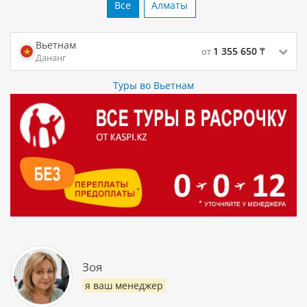
Все
Алматы
Вьетнам
1 355 650
₸
от
Дананг
Туры во Вьетнам
Зоя
я ваш менеджер