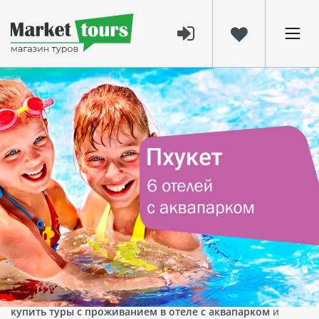
1068
21 апр 2025
Лучшие отели Пхукета с аквапарком
— где отдохнуть с комфортом и
весельем
Ищете идеальный отдых, где детям — радость, а
взрослым — релакс? Добро пожаловать в отели Пхукета
с аквапарком!
Это сочетание лазурного моря, захватывающих водных
горок и уюта тропического курорта.
Такие отели особенно популярны среди туристов из
Казахстана
— с прямыми рейсами из
Алматы
и
Астаны
,
туры на Пхукет стали удобными и доступными. Вы можете
купить туры с проживанием в отеле с аквапарком
и