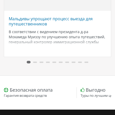
Мальдивы упрощают процесс выезда для
путешественников
В соответствии с видением президента д-ра
Мохамеда Муиззу по улучшению опыта путешествий,
генеральный контролер иммиграционной службы
Мальдив Мохамед Шамаан Вахид объявил, что с 15
августа 2024 года всем выезжающим с Мальдив
путешественникам больше не нужно будет заполнять
форму «Декларация путешественника».…
Безопасная оплата
Выгодно
Гарантия возврата средств
Туры по лучшим цен