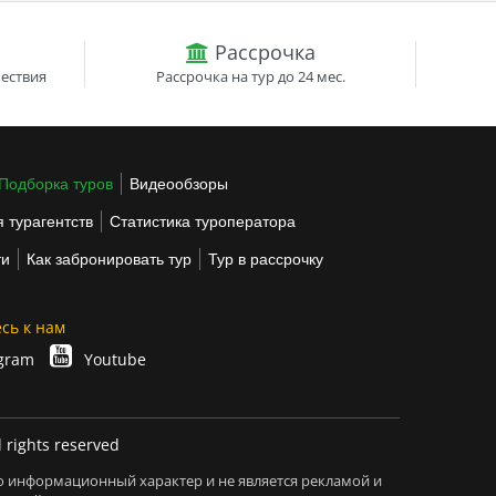
Рассрочка
ествия
Рассрочка на тур до 24 мес.
Подборка туров
Видеообзоры
 турагентств
Статистика туроператора
ти
Как забронировать тур
Тур в рассрочку
сь к нам
gram
Youtube
l rights reserved
о информационный характер и не является рекламой и