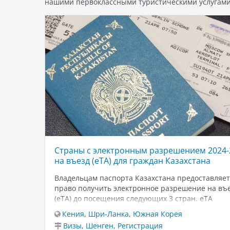
нашими первоклассными туристическими услугами
Страны с электронным разрешением 2024-
на въезд (eTA) для граждан Казахстана
Владельцам паспорта Казахстана предоставляет
право получить электронное разрешение на въ
(eTA) до посещения следующих 3 стран. eTA
представляет собой цифровой проездной докуме
Кения
,
Шри-Ланка
,
Южная Корея
необходимый для путешественников, у которых 
Визы, Шенген, Регистрация
визы в определенную страну, и он может быть