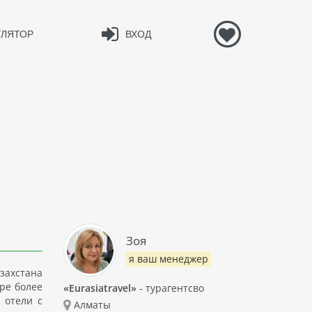
УЛЯТОР
ВХОД
Зоя
я ваш менеджер
захстана
ре более
«Eurasiatravel»
- турагентсво
 отели с
Алматы