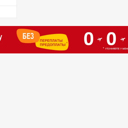
🇪
сс
нах
рение
или
TA
аны
егда
трану