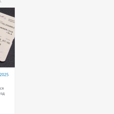
.
2025
ся
езд
нт,
нет