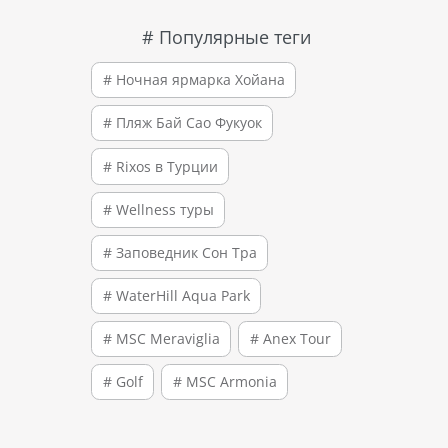
# Популярные теги
# Ночная ярмарка Хойана
# Пляж Бай Сао Фукуок
# Rixos в Турции
# Wellness туры
# Заповедник Сон Тра
# WaterHill Aqua Park
# MSC Meraviglia
# Anex Tour
# Golf
# MSC Armonia