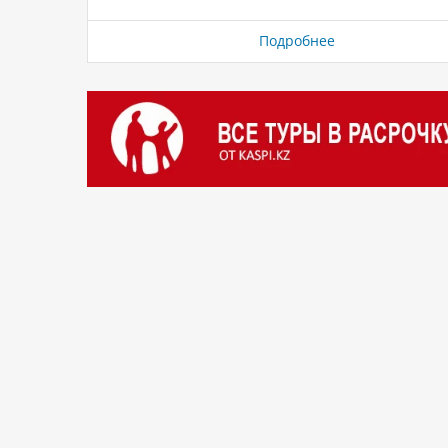
получен в режиме онлайн до начала поездки. 🇰
Кения 🇱🇰 Шри-Ланка 🇰🇷 Южная Корея Проце
Подробнее
подачи заявки на получение eTA во многих стра
отличается простотой и эффективностью. Одоб
зачастую выдается в течение нескольких часов 
дней. Стоит отметить, что право на получение e
зависит от гражданства путешественника и стр
назначения. Рекомендуем путешественникам вс
проверять конкретные требования к въезду в с
назначения перед планированием поездки.…