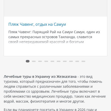
Пляж Чавенг, отдых на Самуи
Пляж Чавенг: Парящий Рай на Самуи Самуи, один из
самых прекрасных островов Таиланда, славится
своей непередаваемой красотой и богатым
разнообразием. И если вы ищете идеальное место
для отпуска, пляж Чавенг на Самуи - это именно то,
что вам нужно. Пляж…
Лечебные туры в Украину из Жезказгана
- это вид
туризма, который предназначен для того, чтобы помочь
людям справиться с различными заболеваниями и
проблемами со здоровьем. Лечебные туры включают в
себя множество медицинских процедур, таких как лечение
водой, массаж, физиотерапия и многое другое.
Если вы планируете посетить в Украину в 2026 году и