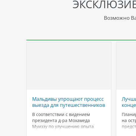
ЭКСКЛЮЗИ
Возможно Ва
ловых
Мальдивы упрощают процесс
Лучши
и
выезда для путешественников
концеп
4*
В соответствии с видением
Плани
ых
президента д-ра Мохамеда
на ост
4*
Муиззу по улучшению опыта
предст
дно из
путешествий, генеральный
сочета