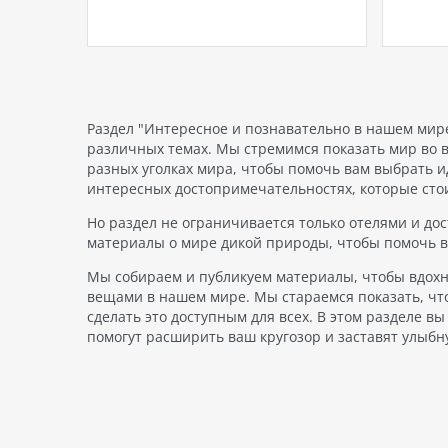
ых
контролер иммиграционной
сервис
вящееся
службы Мальдив Мохамед
концеп
иками,
Шамаан Вахид объявил, что с 15
стоит 
августа 2024 года всем
включе
но
выезжающим с Мальдив
удобст
и
путешественникам больше не
вы пол
аны,…
нужно будет заполнять форму
Раздел "Интересное и познавательно в нашем мир
«Декларация путешественника».…
различных темах. Мы стремимся показать мир во в
разных уголках мира, чтобы помочь вам выбрать 
интересных достопримечательностях, которые стои
Но раздел не ограничивается только отелями и д
материалы о мире дикой природы, чтобы помочь в
Мы собираем и публикуем материалы, чтобы вдохн
вещами в нашем мире. Мы стараемся показать, что
сделать это доступным для всех. В этом разделе 
помогут расширить ваш кругозор и заставят улыбн