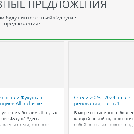
ВНЫЕ ПРЕДЛОЖЕНИЯ
м будут интересны<br>другие
предложения?
е отели Фукуока с
Отели 2023 - 2024 после
цией All Inclusive
реновации, часть 1
руете незабываемый отдых
В мире гостиничного бизнес
рове Фукуок? Здесь
каждый новый год приносит
авлены отели, которые
собой не только новые тенд
ют высокий уровень
и стандарты, но и стремлен