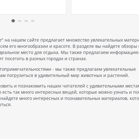
а, комфорт и удобства
постоянному совершенство
ции Всё включено . Почему
2023 - 2024 год не стал
выбрать концепцию Всё
исключением, и множество
но ? Экономия времени и
отелей по всему миру обрат
воС концепцией All Inclusive
внимание на значимость
учаете всё необходимое в…
реновации…
е" на нашем сайте предлагает множество увлекательных матер
сем его многообразии и красоте. В разделе вы найдете обзоры 
идеальное место для отдыха. Мы также предлагаем информацию
т посетить в разных городах и странах.
остопримечательностями - мы также предлагаем увлекательные
ам погрузиться в удивительный мир животных и растений.
овить и познакомить наших читателей с удивительными места
 есть так много интересных вещей, которые можно узнать и по
вы найдете много интересных и познавательных материалов, кот
уться.