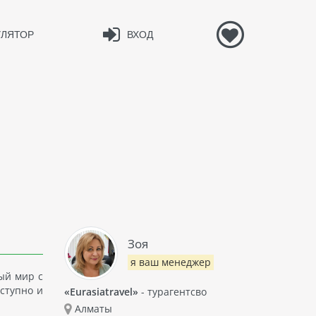
УЛЯТОР
ВХОД
Зоя
я ваш менеджер
ый мир с
оступно и
«Eurasiatravel»
- турагентсво
Алматы