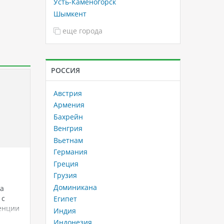
Усть-Каменогорск
Шымкент
еще города
РОССИЯ
Австрия
Армения
Бахрейн
Венгрия
Вьетнам
Германия
Канатная дорога в Нячанге
Семейн
Греция
(Vinpearl Cable Car)
Грузия
Отправл
Доминикана
а
Канатная дорога в Нячанге
отдых и
 с
(Vinpearl Cable Car) является
незабыв
Египет
енции
одним из самых популярных
подгото
Индия
ие к
туристических объектов во всем
отелей 
Индонезия