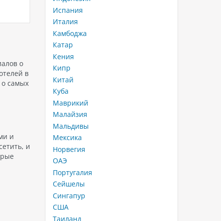
ванию.
Вьетнаме. Она соединяет город
отдыха с
Испания
Нячанг с островом Хонг Чонг, на
жить бе
Италия
котором расположен парк
предлаг
Камбоджа
или
развлечений Винперл, и
чтобы к
представляет собой уникальную
отдыха
Катар
техническую конструкцию,
Кения
которая является одной…
иалов о
Кипр
отелей в
Китай
 о самых
Куба
Маврикий
Малайзия
Мальдивы
ми и
Мексика
сетить, и
Норвегия
орые
ОАЭ
Португалия
Сейшелы
Сингапур
США
Таиланд