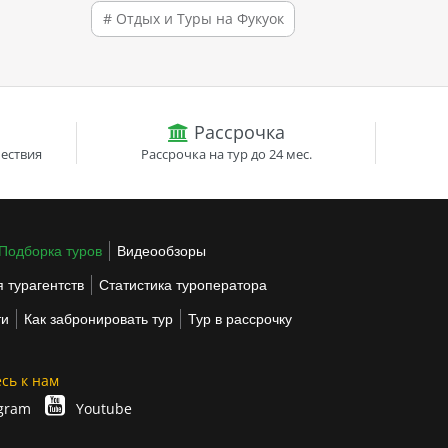
# Отдых и Туры на Фукуок
Рассрочка
ествия
Рассрочка на тур до 24 мес.
Подборка туров
Видеообзоры
 турагентств
Статистика туроператора
ти
Как забронировать тур
Тур в рассрочку
сь к нам
gram
Youtube