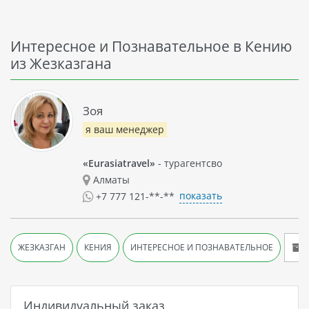
Интересное и Познавательное в Кению
из Жезказгана
Зоя
я ваш менеджер
«Eurasiatravel»
- турагентсво
Алматы
показать
+7 777 121-**-**
А
ЖЕЗКАЗГАН
КЕНИЯ
ИНТЕРЕСНОЕ И ПОЗНАВАТЕЛЬНОЕ
Индивидуальный заказ