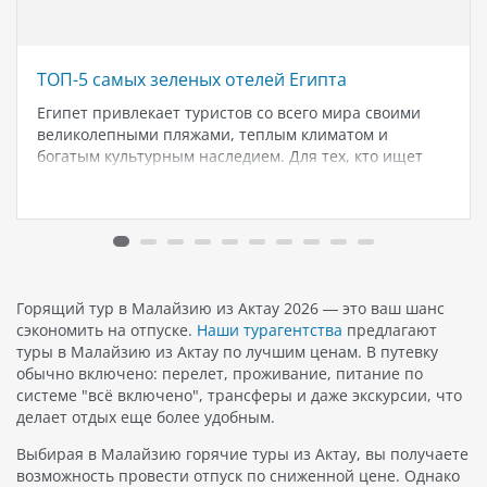
ТОП-5 самых зеленых отелей Египта
Египет привлекает туристов со всего мира своими
великолепными пляжами, теплым климатом и
богатым культурным наследием. Для тех, кто ищет
отдых в окружении природы и зелени, Египет
предлагает ряд замечательных отелей, где можно
насладиться комфортом и спокойствием, окруженным
буйной растительностью и…
Горящий тур в Малайзию из Актау 2026 — это ваш шанс
сэкономить на отпуске.
Наши турагентства
предлагают
туры в Малайзию из Актау по лучшим ценам. В путевку
обычно включено: перелет, проживание, питание по
системе "всё включено", трансферы и даже экскурсии, что
делает отдых еще более удобным.
Выбирая в Малайзию горячие туры из Актау, вы получаете
возможность провести отпуск по сниженной цене. Однако