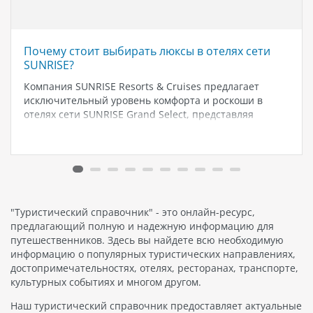
Почему стоит выбирать люксы в отелях сети
SUNRISE?
Компания SUNRISE Resorts & Cruises предлагает
исключительный уровень комфорта и роскоши в
отелях сети SUNRISE Grand Select, представляя
уникальную концепцию Posh Club. Забронировав
номера категории люкс, гости получают доступ к
непревзойденным привилегиям и сервису, который
начинается уже с момента бронирования.…
"Туристический справочник" - это онлайн-ресурс,
предлагающий полную и надежную информацию для
путешественников. Здесь вы найдете всю необходимую
информацию о популярных туристических направлениях,
достопримечательностях, отелях, ресторанах, транспорте,
культурных событиях и многом другом.
Наш туристический справочник предоставляет актуальные