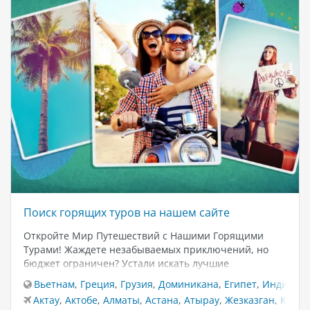
Поиск горящих туров на нашем сайте
Откройте Мир Путешествий с Нашими Горящими
Турами! Жаждете незабываемых приключений, но
бюджет ограничен? Устали искать лучшие
предложения? Позвольте нам сделать ваше
Вьетнам
,
Греция
,
Грузия
,
Доминикана
,
Египет
,
Индия
,
К
путешествие доступным и захватывающим! На нашем
Актау
,
Актобе
,
Алматы
,
Астана
,
Атырау
,
Жезказган
,
Караг
сайте вы найдете эксклюзивные горящие туры по