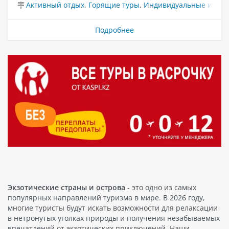
Активный отдых
,
Горящие туры
,
Индивидуальные и VIP 
самым популярным направлениям. Мы предлагаем
специальные акции отелей со сниженной
стоимостью, чтобы ваше путешествие стало не только
Подробнее
запоминающимся, но и экономичным. Путешествуйте
в страны мечты, такие как: Турция горящие туры из
Алматы, Астана, Атырау, Караганда, Шымкент,
Актобе, Актау Египет горящие туры из Алматы,
Астана, Костанай, Актобе, Петропавловск, Уральск
Вьетнам горящие туры из Алматы, Астана, Тараз
Таиланд горящие туры из Алматы, Астана, Атырау,
Костанай, Актау, Актобе ОАЭ…
Экзотические страны и острова
- это одно из самых
популярных направлений туризма в мире. В 2026 году,
многие туристы будут искать возможности для релаксации
в нетронутых уголках природы и получения незабываемых
впечатлений от экзотических приключений. Наши