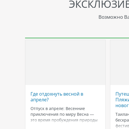
ЭКСКЛЮЗИ
Возможно Ва
023
Где отдохнуть весной в
Путеш
heck.
апреле?
Пляжи
новог
ма
Отпуск в апреле: Весенние
приключения по миру Весна —
Таилан
это время пробуждения природы
бескра
Лучшие
и отличное время для
фестив