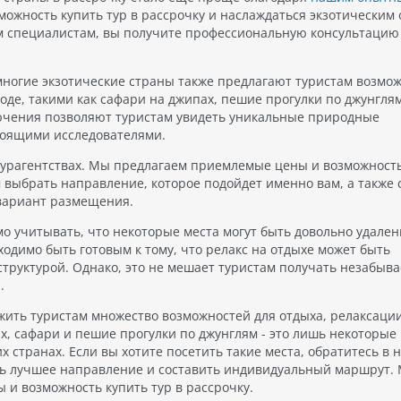
можность купить тур в рассрочку и наслаждаться экзотическим
 специалистам, вы получите профессиональную консультацию
многие экзотические страны также предлагают туристам возмо
е, такими как сафари на джипах, пешие прогулки по джунглям
лючения позволяют туристам увидеть уникальные природные
тоящими исследователями.
 турагентствах. Мы предлагаем приемлемые цены и возможност
 выбрать направление, которое подойдет именно вам, а также 
вариант размещения.
мо учитывать, что некоторые места могут быть довольно удален
одимо быть готовым к тому, что релакс на отдыхе может быть
структурой. Однако, это не мешает туристам получать незабыв
.
ожить туристам множество возможностей для отдыха, релаксаци
 сафари и пешие прогулки по джунглям - это лишь некоторые 
х странах. Если вы хотите посетить такие места, обратитесь в 
ть лучшее направление и составить индивидуальный маршрут.
и возможность купить тур в рассрочку.