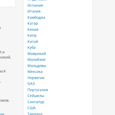
произведен итальянской
спокойс
Испания
нный
компанией MSC Cruises, которая
Южном П
Италия
и
является одной из ведущих
обещает
Камбоджа
компаний в индустрии круизов.
пребыва
Корабли класса Lirica Входящие
комфорт
Катар
лайнеры в…
сочетаю
е
Кения
вищ,
дизайн.
Кипр
многочи
Китай
ние
услуги,
Куба
й и
Маврикий
рикий,
Малайзия
Мальдивы
ься
Мексика
Норвегия
,
ОАЭ
Португалия
Сейшелы
змов.
Сингапур
США
Таиланд
ым