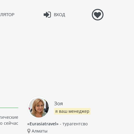
УЛЯТОР
ВХОД
Зоя
я ваш менеджер
тические
о сейчас
«Eurasiatravel»
- турагентсво
Алматы