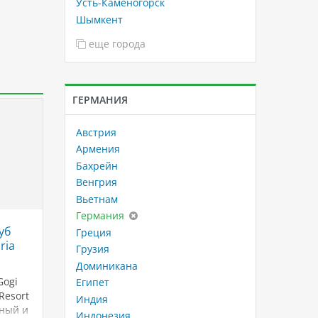
Усть-Каменогорск
Шымкент
еще города
ГЕРМАНИЯ
Австрия
Армения
Бахрейн
Венгрия
Вьетнам
Германия
уб
Корабли класса Lirica MSC
Тайски
Греция
ria
Fisher
Грузия
Корабли класса Lirica MSC - это
Resort
Доминикана
современные круизные лайнеры,
Gogi
предназначенные для
Fisherm
Египет
 Resort
путешествий по всему миру. Класс
— волше
Индия
сный и
Lirica был разработан и
для тех
Индонезия