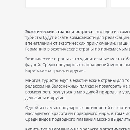
писке 20
путешествий. Если вы планируете
канику
отелей
свой отпуск в апреле, то мы
реальн
подготовили для вас список
место 
потрясающих мест, куда можно
путеше
отправиться на отдых. Давайте
своим
рассмотрим…
гостеп
Экзотические страны и острова
- это одно из сам
отправ
туристы будут искать возможности для релаксаци
путеше
впечатлений от экзотических приключений. Наши 
стране
Германию в экзотические страны по приемлемым ц
Экзотические страны - это удивительные места с б
фауной. Среди популярных направлений можно вы
Карибские острова, и другие.
Многие туристы едут в экзотические страны для то
релаксом на белоснежных пляжах и позагорать на 
возможность окунуться в мир дикой природы и уви
дельфины и другие.
Одной из самых популярных активностей в экзотич
насладиться красотами подводного мира, в том чи
Среди видов подводного плавания можно выделить 
Купить тур в Германию из Уральска в экзотически