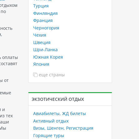
 отдыхом
Турция
 по
Финляндия
Франция
Черногория
жность
,
Чехия
Швеция
Шри-Ланка
Южная Корея
ь оплаты
составят
Япония
еще страны
ы от
аемые
ЭКЗОТИЧЕСКИЙ ОТДЫХ
и и
Авиабилеты, ЖД билеты
из тех
Активный отдых
наши
Визы, Шенген, Регистрация
 Мы
Горящие туры