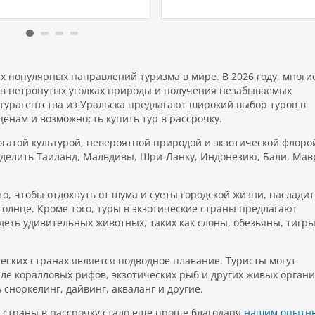
лах становятся
увлекательный мир для
остью. Это удивительное
маленьких гостей, наполне
привлекает
приключениями и веселым
ственников со всего мира
занятиями. Детей ждут
 разнообразием и
захватывающие
риимством. Давайте
костюмированные игры,
ых популярных направлений туризма в мире. В 2026 году, многи
имся в виртуальное
увлекательный поиск сокро
и в нетронутых уголках природы и получения незабываемых
ствие по этой невероятной
веселые соревнования,
турагентства из Уральска предлагают широкий выбор туров в
 и узнаем, почему…
выступления клоунов, созда
енам и возможность купить тур в рассрочку.
памятных открыток,…
огатой культурой, невероятной природой и экзотической флоро
делить Таиланд, Мальдивы, Шри-Ланку, Индонезию, Бали, Мав
го, чтобы отдохнуть от шума и суеты городской жизни, насладит
солнце. Кроме того, туры в экзотические страны предлагают
деть удивительных животных, таких как слоны, обезьяны, тигры
еских странах является подводное плавание. Туристы могут
сле коралловых рифов, экзотических рыб и других живых органи
сноркелинг, дайвинг, акваланг и другие.
е страны в рассрочку стало еще проще благодаря
нашим опытн