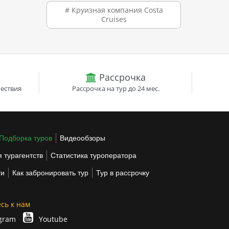
# Круизная компания Costa
Cruises
Рассрочка
ествия
Рассрочка на тур до 24 мес.
Подборка туров
Видеообзоры
 турагентств
Статистика туроператора
ти
Как забронировать тур
Тур в рассрочку
сь к нам
gram
Youtube