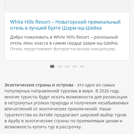
White Hills Resort – Новаторский премиальный
отель в лучшей бухте Шарм-эш-Шейха
Добро пожаловать в White Hills Resort – роскошный
отель люкс-класса в самом сердце Шарм-эш-Шейха.
Отель представляет футуристическую концепцию,
уникальную для Египта. White Hills Resort с гордостью
предлагает концепцию питания Премиум Все
Включено, качество которой приятно удивит даже
самых взыскательных гостей.…
Экзотические страны и острова
- это одно из самых
популярных направлений туризма в мире. В 2026 году,
многие туристы будут искать возможности для релаксации
в нетронутых уголках природы и получения незабываемых
впечатлений от экзотических приключений. Наши
турагентства из Актобе предлагают широкий выбор туров
в Арубу в экзотические страны по приемлемым ценам и
возможность купить тур в рассрочку.