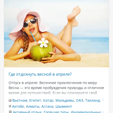
Где отдохнуть весной в апреле?
Отпуск в апреле: Весенние приключения по миру
Весна — это время пробуждения природы и отличное
время для путешествий. Если вы планируете свой
отпуск в апреле, то мы подготовили для вас список
Вьетнам
,
Египет
,
Катар
,
Мальдивы
,
ОАЭ
,
Таиланд
,
Турци
потрясающих мест, куда можно отправиться на
Актобе
,
Алматы
,
Астана
,
Шымкент
отдых. Давайте рассмотрим несколько вариантов в
Активный отдых
,
Горящие туры
,
Индивидуальные и VIP 
разных уголках мира. Турция Турция — это страна,