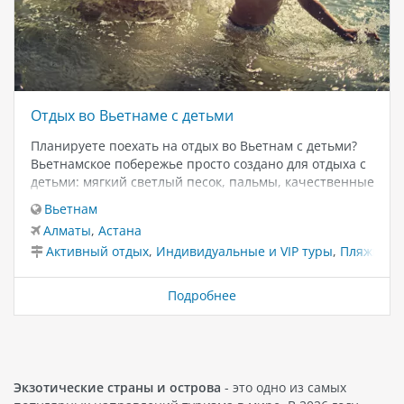
Отдых во Вьетнаме с детьми
Планируете поехать на отдых во Вьетнам с детьми?
Вьетнамское побережье просто создано для отдыха с
детьми: мягкий светлый песок, пальмы, качественные
дешевые продукты. Здесь нет такой анимации, как в
Вьетнам
Турции, но в отелях семейного типа есть и детские
Алматы
,
Астана
площадки, и бассейны. Пляжи во Вьетнаме
Активный отдых
,
Индивидуальные и VIP туры
,
Пляжный 
преимущественно песчаные, а вот море частенько
штормит. Семейные отели Вьетнама
Подробнее
Экзотические страны и острова
- это одно из самых