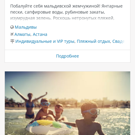
Побалуйте себя мальдивской жемчужиной! Янтарные
пески, сапфировые воды, рубиновые закаты,
изумрудная зелень. Роскошь нетронутых пляжей,
богатство морского дна, переливы экзотических рыб.
Мальдивы
А также сервис, еда, спокойствие и неги
Алматы
,
Астана
потрясающих отелей. 🏝️ Эксклюзивный пакет все
Индивидуальные и VIP туры
,
Пляжный отдых
,
Свадебные
включено прямо из Алматы с авиакомпанией Эйр
Астана . Эксклюзивные отели Мальдив
Подробнее