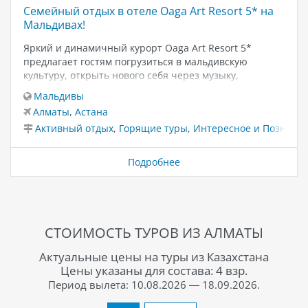
Семейный отдых в отеле Oaga Art Resort 5* на
Мальдивах!
Яркий и динамичный курорт Oaga Art Resort 5*
предлагает гостям погрузиться в мальдивскую
культуру, открыть нового себя через музыку,
искусство и танец! В отеле Вас ждет тщательно
Мальдивы
продуманная программа для детей и взрослых с
Алматы
,
Астана
широким выбором активностей на любой вкус и
Активный отдых
,
Горящие туры
,
Интересное и Познава
возраст, где вся семья сможет отправиться в
увлекательное путешествие и получить уникальный
опыт в атмосфере мальдивского курорта. Для
Подробнее
желающих провести отпуск по системе «Все
включено», отель Oaga Art Resort 5* предлагает
концепцию «Greatest All inclusive», которая включает
в себя не только питание завтрак, обед и ужин в
ресторанах отеля и неограниченное количество
СТОИМОСТЬ ТУРОВ ИЗ АЛМАТЫ
алкогольных и безалкогольных напитков в баре, но…
Актуальные цены на туры из Казахстана
Цены указаны для состава: 4 взр.
Период вылета: 10.08.2026 — 18.09.2026.