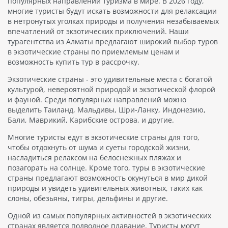
популярных направлений туризма в мире. В 2026 году,
многие туристы будут искать возможности для релаксации
в нетронутых уголках природы и получения незабываемых
впечатлений от экзотических приключений. Наши
турагентства из Алматы предлагают широкий выбор туров
в экзотические страны по приемлемым ценам и
возможность купить тур в рассрочку.
Экзотические страны - это удивительные места с богатой
культурой, невероятной природой и экзотической флорой
и фауной. Среди популярных направлений можно
выделить Таиланд, Мальдивы, Шри-Ланку, Индонезию,
Бали, Маврикий, Карибские острова, и другие.
Многие туристы едут в экзотические страны для того,
чтобы отдохнуть от шума и суеты городской жизни,
насладиться релаксом на белоснежных пляжах и
позагорать на солнце. Кроме того, туры в экзотические
страны предлагают возможность окунуться в мир дикой
природы и увидеть удивительных животных, таких как
слоны, обезьяны, тигры, дельфины и другие.
Одной из самых популярных активностей в экзотических
странах является подводное плавание. Туристы могут