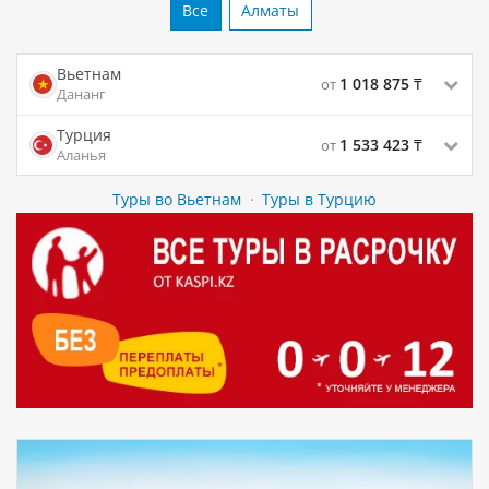
Все
Алматы
Вьетнам
1 018 875
₸
от
Дананг
Турция
1 533 423
₸
от
Аланья
Туры во Вьетнам
·
Туры в Турцию