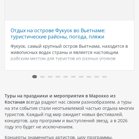
Отдых на острове Фукуок во Вьетнаме:
туристические районы, погода, пляжи
Фукуок, самый крупный остров Вьетнама, находится в
живописных водах страны и является настоящим
райским местом для туристов из разных уголков
мира. Он известен своими чистыми пляжами,
прозрачным морем, густыми тропическими лесами и
богатой историей и культурой. Лучшее время для
посещения:…
Туры на праздники и мероприятия в Марокко из
Костаная
всегда радуют нас своим разнообразием, а туры
на эти события стали неотъемлемой частью отдыха многих
туристов. Каждый год мир ожидает новых фестивалей,
концертов, шоу программ и выступлений звезд, а в 2026
году это будет не исключением.
Концерты знаменитых артистов, шоу программы,