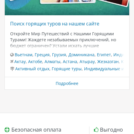
Поиск горящих туров на нашем сайте
Откройте Мир Путешествий с Нашими Горящими
Турами! Жаждете незабываемых приключений, но
бюджет ограничен? Устали искать лучшие
предложения? Позвольте нам сделать ваше
Вьетнам
,
Греция
,
Грузия
,
Доминикана
,
Египет
,
Индия
,
К
путешествие доступным и захватывающим! На нашем
Актау
,
Актобе
,
Алматы
,
Астана
,
Атырау
,
Жезказган
,
Караг
сайте вы найдете эксклюзивные горящие туры по
Активный отдых
,
Горящие туры
,
Индивидуальные и VIP 
самым популярным направлениям. Мы предлагаем
специальные акции отелей со сниженной
стоимостью, чтобы ваше путешествие стало не только
Подробнее
запоминающимся, но и экономичным. Путешествуйте
в страны мечты, такие как: Турция горящие туры из
Алматы, Астана, Атырау, Караганда, Шымкент,
Актобе, Актау Египет горящие туры из Алматы,
Астана, Костанай, Актобе, Петропавловск, Уральск
Вьетнам горящие туры из Алматы, Астана, Тараз
Таиланд горящие туры из Алматы, Астана, Атырау,
Безопасная оплата
Выгодно
Костанай, Актау, Актобе ОАЭ…