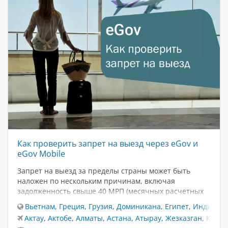
Как проверить запрет на выезд через eGov и
eGov Mobile
Запрет на выезд за пределы страны может быть
наложен по нескольким причинам, включая
задолженность свыше 40 МРП (месячных расчетных
показателей) или просрочку алиментов более трёх
Вьетнам
,
Греция
,
Грузия
,
Доминикана
,
Египет
,
Индия
,
И
месяцев. Чтобы избежать неудобств при пересечении
Актау
,
Актобе
,
Алматы
,
Астана
,
Атырау
,
Жезказган
,
Караг
границы, важно своевременно проверять наличие