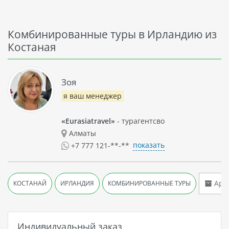
Комбинированные туры в Ирландию из
Костаная
Зоя
я ваш менеджер
«Eurasiatravel»
- турагентсво
Алматы
показать
+7 777 121-**-**
Архи
КОСТАНАЙ
ИРЛАНДИЯ
КОМБИНИРОВАННЫЕ ТУРЫ
Индивидуальный заказ