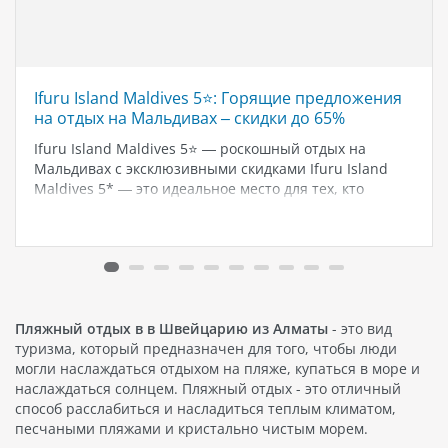
Ifuru Island Maldives 5⭐️: Горящие предложения
на отдых на Мальдивах – скидки до 65%
Ifuru Island Maldives 5⭐️ — роскошный отдых на
Мальдивах с эксклюзивными скидками Ifuru Island
Maldives 5* — это идеальное место для тех, кто
мечтает о райском отпуске на Мальдивах. Курорт с
собственным аэродромом, потрясающими закатами и
первоклассным сервисом предлагает уникальные…
Пляжный отдых в в Швейцарию из Алматы
- это вид
туризма, который предназначен для того, чтобы люди
могли наслаждаться отдыхом на пляже, купаться в море и
наслаждаться солнцем. Пляжный отдых - это отличный
способ расслабиться и насладиться теплым климатом,
песчаными пляжами и кристально чистым морем.