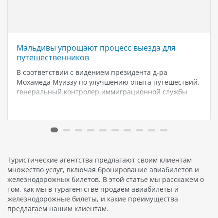
Мальдивы упрощают процесс выезда для
путешественников
В соответствии с видением президента д-ра
Мохамеда Муиззу по улучшению опыта путешествий,
генеральный контролер иммиграционной службы
Мальдив Мохамед Шамаан Вахид объявил, что с 15
августа 2024 года всем выезжающим с Мальдив
путешественникам больше не нужно будет заполнять
форму «Декларация путешественника».…
Туристические агентства предлагают своим клиентам
множество услуг, включая бронирование авиабилетов и
железнодорожных билетов. В этой статье мы расскажем о
том, как мы в турагентстве продаем авиабилеты и
железнодорожные билеты, и какие преимущества
предлагаем нашим клиентам.