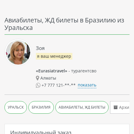
Авиабилеты, ЖД билеты в Бразилию из
Уральска
Зоя
я ваш менеджер
«Eurasiatravel»
- турагентсво
Алматы
показать
+7 777 121-**-**
Архив 
УРАЛЬСК
БРАЗИЛИЯ
АВИАБИЛЕТЫ, ЖД БИЛЕТЫ
Индивидуальный заказ