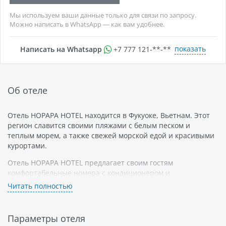
Мы используем ваши данные только для связи по запросу.
Можно написать в WhatsApp — как вам удобнее.
показать
Написать на Whatsapp
+7 777 121-**-**
Об отеле
Отель HOPAPA HOTEL находится в Фукуоке, Вьетнам. Этот
регион славится своими пляжами с белым песком и
теплым морем, а также свежей морской едой и красивыми
курортами.
Отель HOPAPA HOTEL предлагает своим гостям
комфортабельные номера с кондиционером и
телевизором, бесплатный Wi-Fi и прекрасную территорию
Читать полностью
с бассейном и зоной отдыха. Номера обставлены в
современном стиле и оснащены всем необходимым для
комфортного пребывания.
Параметры отеля