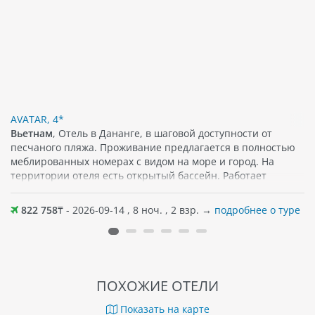
AVATAR, 4*
Вьетнам
, Отель в Дананге, в шаговой доступности от
песчаного пляжа. Проживание предлагается в полностью
меблированных номерах с видом на море и город. На
территории отеля есть открытый бассейн. Работает
ресторан, где по утрам гости могут насладиться завтраком,
а также попробовать блюда вьетнамской кухни. Различные
822 758
₸ - 2026-09-14 , 8 ноч. , 2 взр. →
подробнее о туре
напитки и блюда ждут гостей и в кофейне отеля. Среди
прочих удобств различные спа-процедуры, массаж, сауна,
тренажерный зал. Поблизости — кафе и магазины.
Хороший вариант отдыха как вдвоем, так и семьей; для
детей есть игровая зона.
ПОХОЖИЕ ОТЕЛИ
Показать на карте