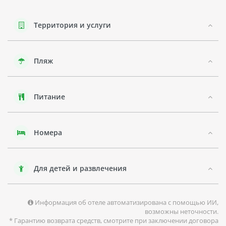
Рядом с отелем находятся магазины, рестораны и другие
развлечения. Гости могут посетить местные
достопримечательности, например, храм Будды
Территория и услуги
Шакьямуни или зоопарк Фукуок.
Пляжи в этом районе известны своей кристально чистой
Пляж
водой и белоснежным песком. Здесь можно заняться
дайвингом или просто наслаждаться спокойным отдыхом
на пляже.
Питание
Номера
Для детей и развлечения
Информация об отеле автоматизирована с помощью ИИ,
возможны неточности.
* Гарантию возврата средств, смотрите при заключении договора