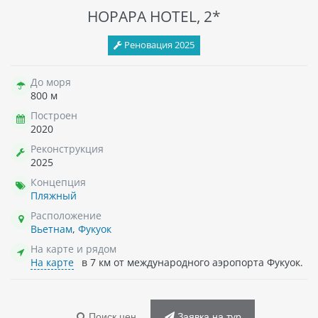
HOPAPA HOTEL, 2*
Реновация 2025
До моря
800 м
Построен
2020
Реконструкция
2025
Концепция
Пляжный
Расположение
Вьетнам
,
Фукуок
На карте и рядом
На карте
в 7 км от международного аэропорта Фукуок.
Поиск цен
Заявка на тур