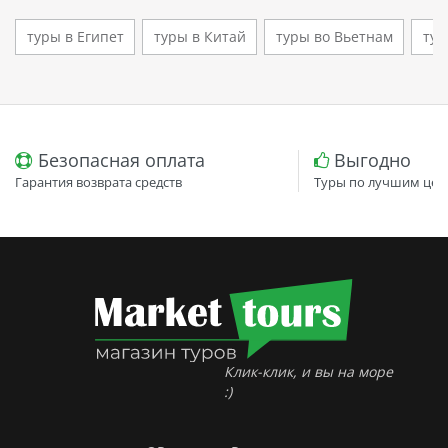
туры в Египет
туры в Китай
туры во Вьетнам
тур
Безопасная оплата
Выгодно
Гарантия возврата средств
Туры по лучшим цен
Клик-клик, и вы на море
:)