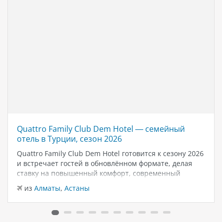
Quattro Family Club Dem Hotel — семейный
отель в Турции, сезон 2026
Quattro Family Club Dem Hotel готовится к сезону 2026
и встречает гостей в обновлённом формате, делая
ставку на повышенный комфорт, современный
дизайн и атмосферу спокойного семейного отдыха у
из
Алматы
,
Астаны
моря. Отель остаётся популярным выбором для тех,
кто ищет семейный отель в…