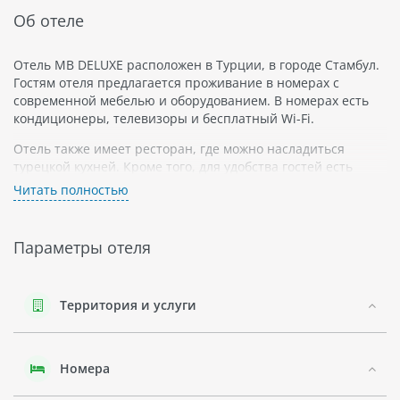
Об отеле
Отель MB DELUXE расположен в Турции, в городе Стамбул.
Гостям отеля предлагается проживание в номерах с
современной мебелью и оборудованием. В номерах есть
кондиционеры, телевизоры и бесплатный Wi-Fi.
Отель также имеет ресторан, где можно насладиться
турецкой кухней. Кроме того, для удобства гостей есть
круглосуточная стойка регистрации и трансфер из
Читать полностью
аэропорта.
Гостям отеля MB DELUXE предоставляется возможность
Параметры отеля
посетить различные достопримечательности города
Стамбул, например, Голубую мечеть, Айя-София и Топкапи-
дворец. Район отеля также известен своим богатым
культурным наследием и уникальной архитектурой.
Территория и услуги
В непосредственной близости от отеля находятся
различные магазины и рестораны. Также на расстоянии
Номера
короткой прогулки есть парки для любителей активного
отдыха и живописные районы для пеших прогулок.