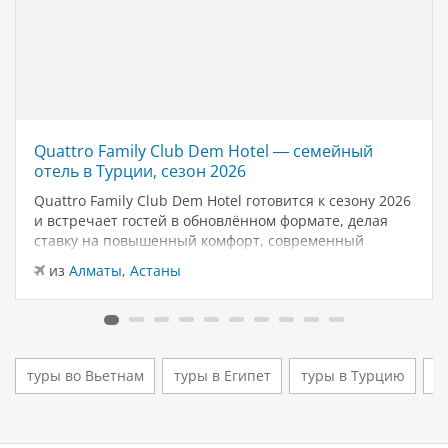
Quattro Family Club Dem Hotel — семейный
отель в Турции, сезон 2026
Quattro Family Club Dem Hotel готовится к сезону 2026
и встречает гостей в обновлённом формате, делая
ставку на повышенный комфорт, современный
дизайн и атмосферу спокойного семейного отдыха у
из
Алматы
,
Астаны
моря. Отель остаётся популярным выбором для тех,
кто ищет семейный отель в…
туры во Вьетнам
туры в Египет
туры в Турцию
т